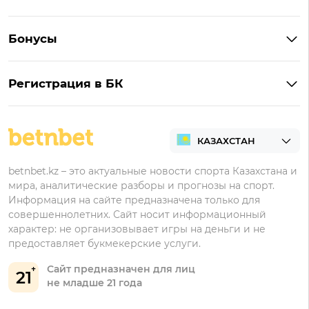
Ubet на Андроид
Обзор Ubet
Букмекеры с лучшими коэффициентами
Винлайн на Андроид
Обзор Винлайн
Бонусы
Букмекеры для ставок на киберспорт
Париматч на Андроид
Обзор Pin-Up
Фрибеты
Букмекеры для ставок на футбол
Тенниси на Андроид
Обзор Олимпбет
Регистрация в БК
Бонусы за депозит
Все букмекеры Казахстана
Олимпбет на Андроид
Регистрация в Фонбет
Бонусы за регистрацию
Регистрация в Ubet
Кешбэк
Регистрация в Тенниси
Бонусы Ubet
betnbet.kz – это актуальные новости спорта Казахстана и
мира, аналитические разборы и прогнозы на спорт.
Регистрация в Олимпбет
Бонусы Фонбет
Информация на сайте предназначена только для
совершеннолетних. Сайт носит информационный
Бонусы Винлайн
характер: не организовывает игры на деньги и не
Бонусы Тенниси
предоставляет букмекерские услуги.
Сайт предназначен для лиц
21
не младше 21 года