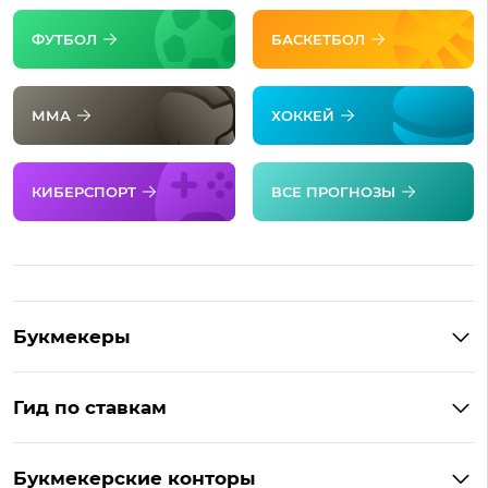
ФУТБОЛ
БАСКЕТБОЛ
ММА
ХОККЕЙ
КИБЕРСПОРТ
ВСЕ ПРОГНОЗЫ
Букмекеры
Обзор Фонбет
Гид по ставкам
Обзор Париматч
Фонбет на Андроид
Обзор Тенниси
Букмекерские конторы