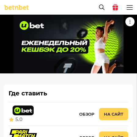
Где ставить
ОБЗОР
НА САЙТ
5.0