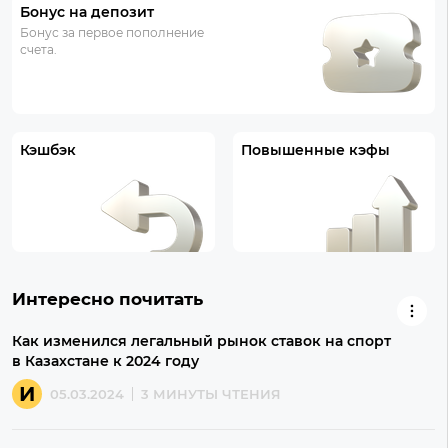
Бонус на депозит
Бонус за первое пополнение
счета.
Кэшбэк
Повышенные кэфы
Интересно почитать
Как изменился легальный рынок ставок на спорт
в Казахстане к 2024 году
И
05.03.2024
3 МИНУТЫ ЧТЕНИЯ