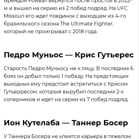
Брендон Ройвал вернулся после простоя в 2022-
м и вышел на серию из 2 побед подряд. На UFC
Missouri его ждет поединок с выходцем из 4-го
бразильского сезона The Ultimate Fighter,
который не проигрывал с 2018 года.
Педро Муньос — Крис Гутьерес
Старость Педро Муньосу не к лицу. В последних 6
боях он добыл только 1 победу. На предстоящих
выходных ему предстоит встретиться с Крисом
Гутьерресом, который вырубил последних 2-х
соперников и идет на серии из 7 побед подряд.
Ион Кутелаба — Таннер Босер
У Таннера Босера не клеится карьера в тяжелом