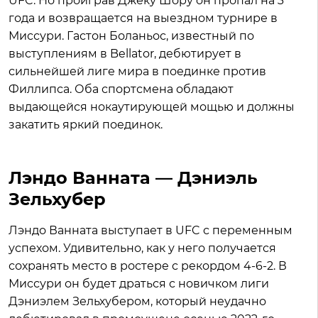
UFC. Но проиграв Джеку Шору он пропал на 3
года и возвращается на выездном турнире в
Миссури. Гастон Боланьос, известный по
выступлениям в Bellator, дебютирует в
сильнейшей лиге мира в поединке против
Филлипса. Оба спортсмена обладают
выдающейся нокаутирующей мощью и должны
закатить яркий поединок.
Лэндо Ванната — Дэниэль
Зельхубер
Лэндо Ванната выступает в UFC с переменным
успехом. Удивительно, как у него получается
сохранять место в ростере с рекордом 4-6-2. В
Миссури он будет драться с новичком лиги
Дэниэлем Зельхубером, который неудачно