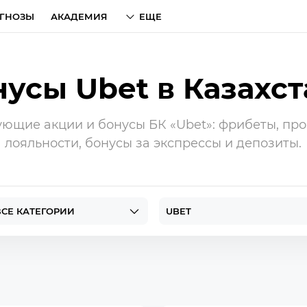
ГНОЗЫ
АКАДЕМИЯ
ЕЩЕ
усы Ubet в Казахст
ующие акции и бонусы БК «Ubet»: фрибеты, пр
лояльности, бонусы за экспрессы и депозиты.