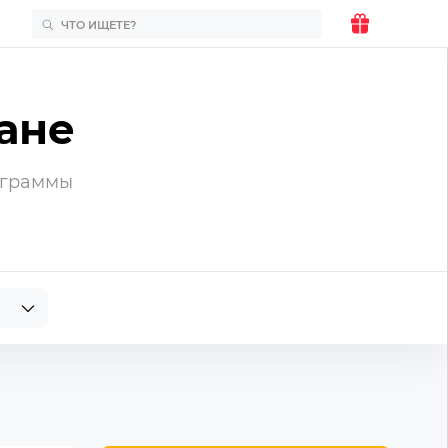
ане
ограммы