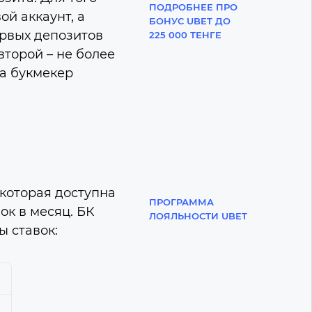
ПОДРОБНЕЕ ПРО
й аккаунт, а
БОНУС UBET ДО
ервых депозитов
225 000 ТЕНГЕ
второй – не более
ша букмекер
 которая доступна
ПРОГРАММА
ок в месяц. БК
ЛОЯЛЬНОСТИ UBET
ы ставок: