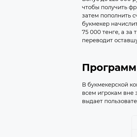
чтобы получить фр
затем пополнить сч
букмекер начислит 
75 000 тенге, а за
переводит оставшу
Программ
В букмекерской ко
всем игрокам вне 
выдает пользовате