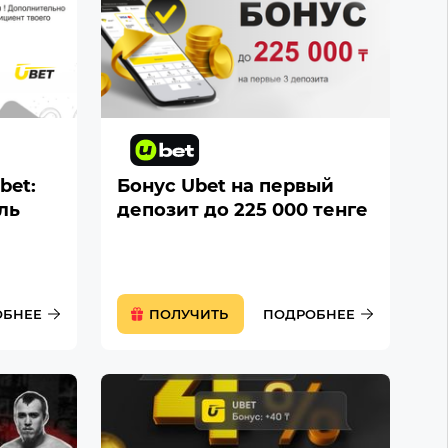
bet:
Бонус Ubet на первый
ль
депозит до 225 000 тенге
ОБНЕЕ
ПОЛУЧИТЬ
ПОДРОБНЕЕ