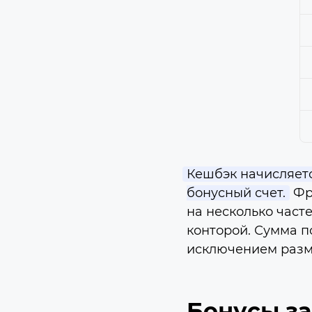
Кешбэк начисляетс
бонусный счет.
Фри
на несколько част
конторой. Сумма п
исключением разм
Бонусы з