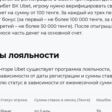
ибет БК Ubet, игроку нужно верифицировать сво
ет на сумму от 100 тенге. За каждый из трех п
бонус (за первый – не более 100 000 тенге, за 
 третий – не более 50 000 тенге). После отыгры
юся часть денег на основной счет.
ы лояльности
нторе Ubet существует программа лояльности,
зависимости от даты регистрации и суммы став
лю статус в зависимости от ежемесячной сумм
Статус игрока
Сумма ставок в месяц (Тенге)
Кешбэк
Player
до 5 млн
3%