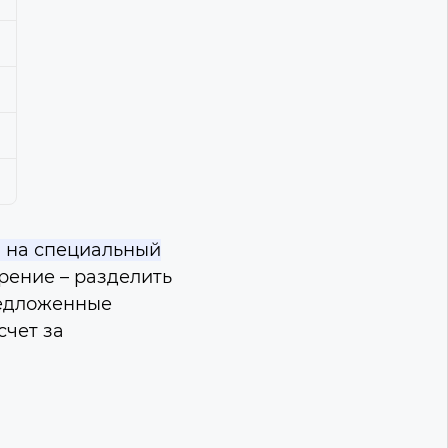
в на специальный
рение – разделить
редложенные
счет за