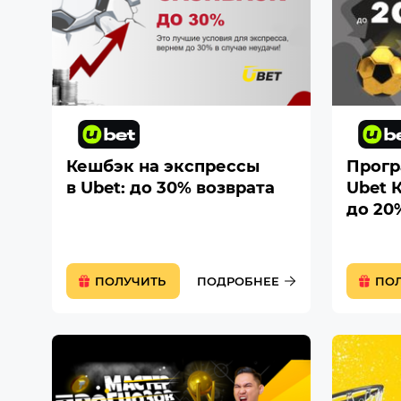
Кешбэк на экспрессы
Прогр
в Ubet: до 30% возврата
Ubet 
до 20
ПОЛУЧИТЬ
ПОДРОБНЕЕ
ПО