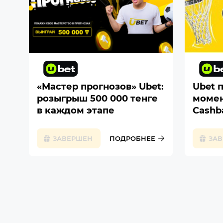
«Мастер прогнозов» Ubet:
Ubet 
розыгрыш 500 000 тенге
момен
в каждом этапе
Cashb
ЗАВЕРШЕН
ПОДРОБНЕЕ
ЗА