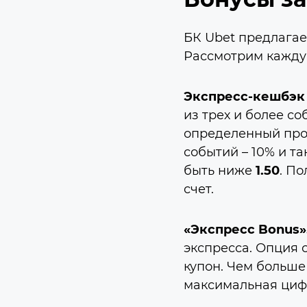
БК Ubet предлагае
Рассмотрим кажду
Экспресс-кешбэк
из трех и более со
определенный проце
событий – 10% и т
быть ниже
1.50
. П
счет.
«Экспресс Bonus»
экспресса. Опция 
купон. Чем больше
максимальная циф