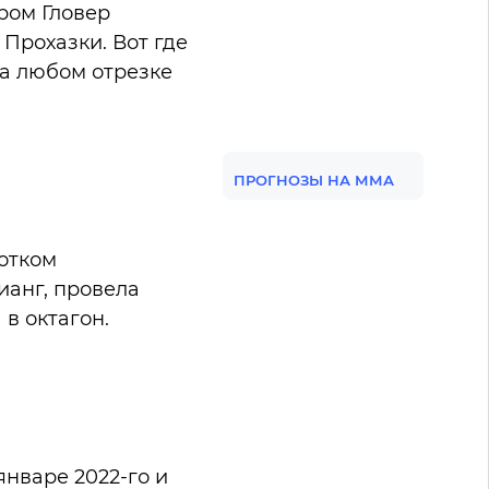
ром Гловер
Прохазки. Вот где
на любом отрезке
ПРОГНОЗЫ НА ММА
отком
ианг, провела
 в октагон.
нваре 2022-го и