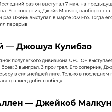
 Последний раз он выступал 7 мая, на предыд
а. Его соперник, Джейк Мэтьюс, наоборот стал
й раз Джейк выступал в марте 2021-го. Тогда е
ял перерыв.
ой — Джошуа Кулибао
дняк полулегкого дивизиона UFC. Он выступае
6 боев: 3 выиграл, 3 проиграл. Его соперник, Д
рьеру в сильнейшей лиге. Только в последнем 
 австралиец добыл победу.
Аллен — Джейкоб Малкун