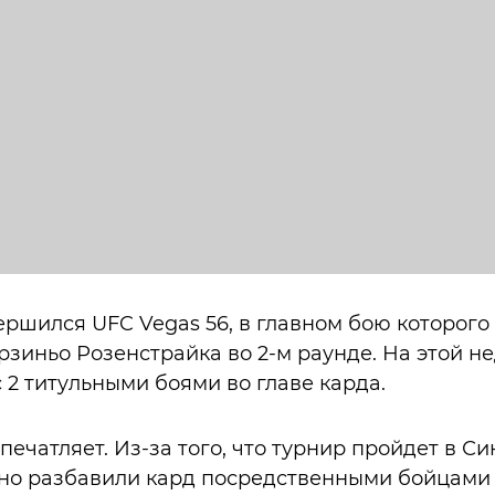
ершился UFC Vegas 56, в главном бою которого
зиньо Розенстрайка во 2-м раунде. На этой не
 2 титульными боями во главе карда.
печатляет. Из-за того, что турнир пройдет в Си
но разбавили кард посредственными бойцами 