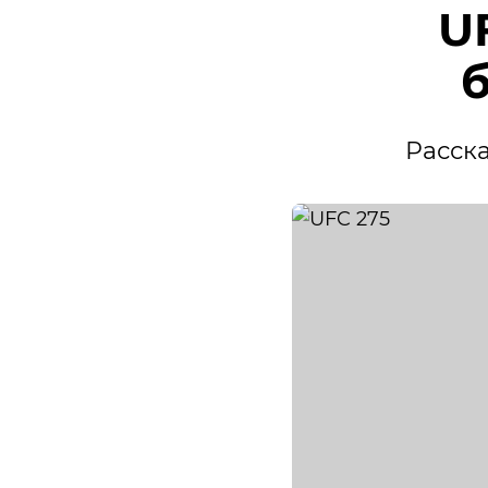
U
Расска