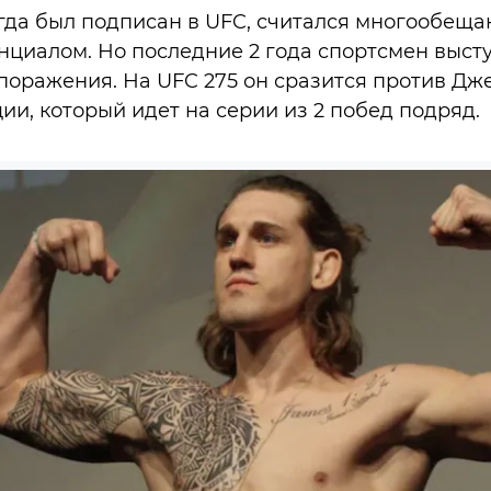
гда был подписан в UFC, считался многообещ
циалом. Но последние 2 года спортсмен высту
поражения. На UFC 275 он сразится против Дж
ии, который идет на серии из 2 побед подряд.