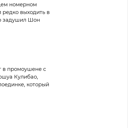
ущем номерном
 редко выходить в
го задушил Шон
т в промоушене с
жошуа Кулибао,
поединке, который