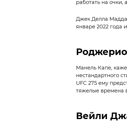
работать на очки,
Джек Делла Мадда
январе 2022 года и
Роджерио
Манель Капе, каже
нестандартного ст
UFC 275 ему предс
тяжелые времена в
Вейли Дж