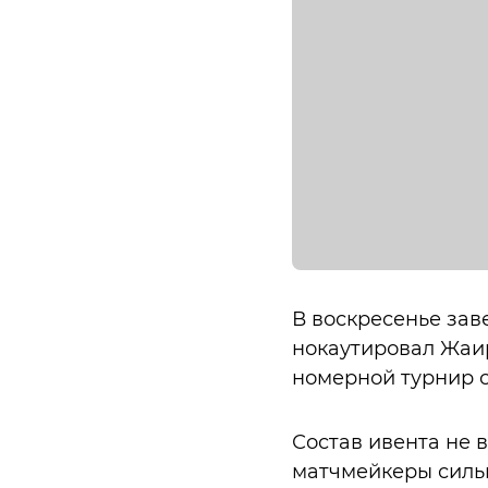
В воскресенье зав
нокаутировал Жаир
номерной турнир с
Состав ивента не в
матчмейкеры силь