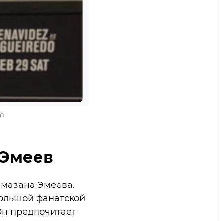
om
 Эмеев
амазана Эмеева.
большой фанатской
Он предпочитает