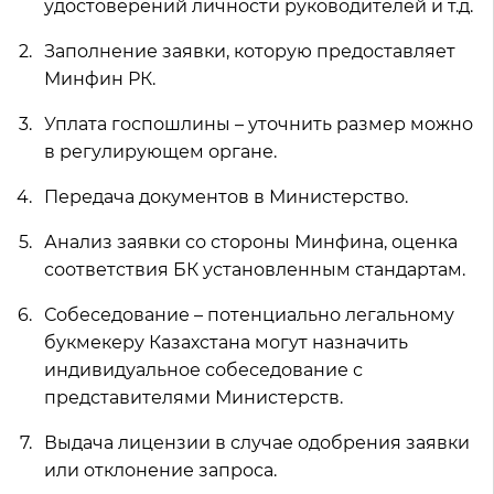
удостоверений личности руководителей и т.д.
Заполнение заявки, которую предоставляет
Минфин РК.
Уплата госпошлины – уточнить размер можно
в регулирующем органе.
Передача документов в Министерство.
Анализ заявки со стороны Минфина, оценка
соответствия БК установленным стандартам.
Собеседование – потенциально легальному
букмекеру Казахстана могут назначить
индивидуальное собеседование с
представителями Министерств.
Выдача лицензии в случае одобрения заявки
или отклонение запроса.