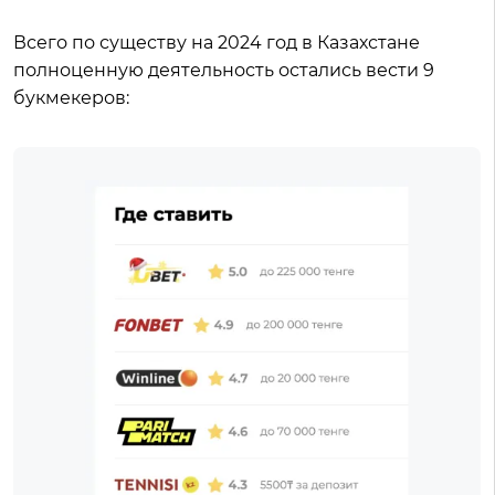
Всего по существу на 2024 год в Казахстане
полноценную деятельность остались вести 9
букмекеров: