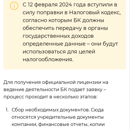
С 12 февраля 2024 года вступили в
силу поправки в Налоговый кодекс,
согласно которым БК должны
обеспечить передачу в органы
государственных доходов
определенные данные – они будут
использоваться для целей
налогообложения.
Для получения официальной лицензии на
ведение деятельности БК подает заявку –
процесс проходит в несколько этапов:
Сбор необходимых документов. Сюда
относятся учредительные документы
компании, финансовые отчеты, копии