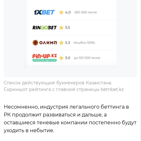
Список действующий букмекеров Казахстана.
Скриншот рейтинга с главной страницы betnbet.kz
Несомненно, индустрия легального беттинга в
РК продолжит развиваться и дальше, а
оставшиеся теневые компании постепенно будут
уходить в небытие.