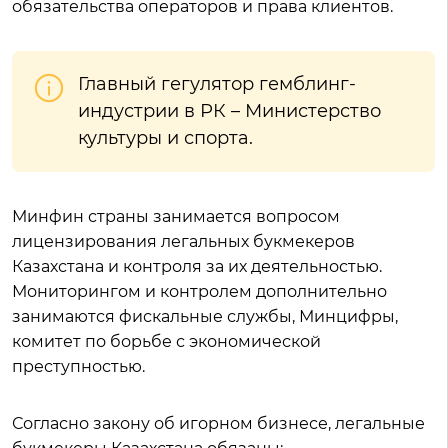
обязательства операторов и права клиентов.
Главный гегулятор гемблинг-
индустрии в РК – Министерство
культуры и спорта.
Минфин страны занимается вопросом
лицензирования легальных букмекеров
Казахстана и контроля за их деятельностью.
Мониторингом и контролем дополнительно
занимаются фискальные службы, Минцифры,
комитет по борьбе с экономической
преступностью.
Согласно закону об игорном бизнесе, легальные