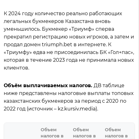
К 2024 году количество реально работающих
легальных букмекеров Казахстана вновь
уменьшилось. Букмекер «Триумф» сперва
прекратил регистрацию новых игроков, а затем и
продал домен triumph.bet в интернете. К
«Триумфу» едва не присоединилась БК «Гол+пас»,
которая в течение 2023 года не принимала новых
клиентов.
Объём выплачиваемых налогов.
ДВ таблице
ниже представлены налоговые выплаты топовых
казахстанских букмекеров за период с 2020 по
2022 год (источник – kz.kursiv.media).
Объем
Объем
Объем
налогов в
налогов в
налогов в