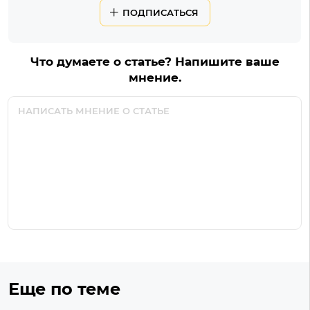
ПОДПИСАТЬСЯ
Что думаете о статье? Напишите ваше
мнение.
Еще по теме