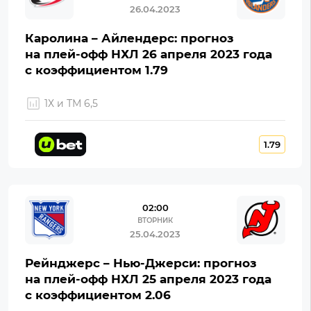
26.04.2023
Каролина – Айлендерс: прогноз
на плей-офф НХЛ 26 апреля 2023 года
с коэффициентом 1.79
1Х и ТМ 6,5
1.79
02:00
ВТОРНИК
25.04.2023
Рейнджерс – Нью-Джерси: прогноз
на плей-офф НХЛ 25 апреля 2023 года
с коэффициентом 2.06