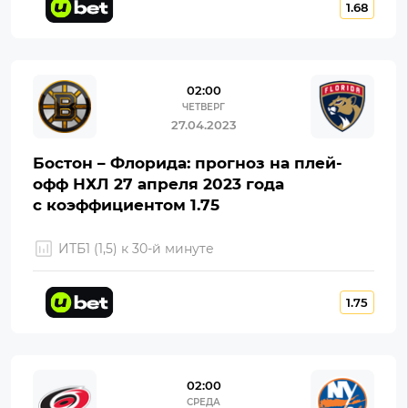
1.68
02:00
ЧЕТВЕРГ
27.04.2023
Бостон – Флорида: прогноз на плей-
офф НХЛ 27 апреля 2023 года
с коэффициентом 1.75
ИТБ1 (1,5) к 30-й минуте
1.75
02:00
СРЕДА