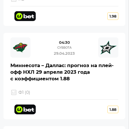
1.98
04:30
СУББОТА
29.04.2023
Миннесота – Даллас: прогноз на плей-
офф НХЛ 29 апреля 2023 года
с коэффициентом 1.88
Ф1 (0)
1.88