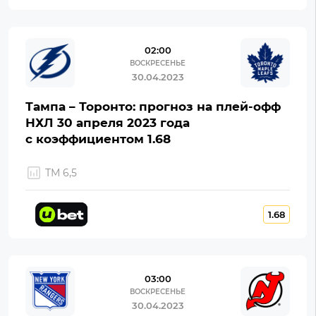
02:00
ВОСКРЕСЕНЬЕ
30.04.2023
Тампа – Торонто: прогноз на плей-офф
НХЛ 30 апреля 2023 года
с коэффициентом 1.68
ТМ 6,5
1.68
03:00
ВОСКРЕСЕНЬЕ
30.04.2023