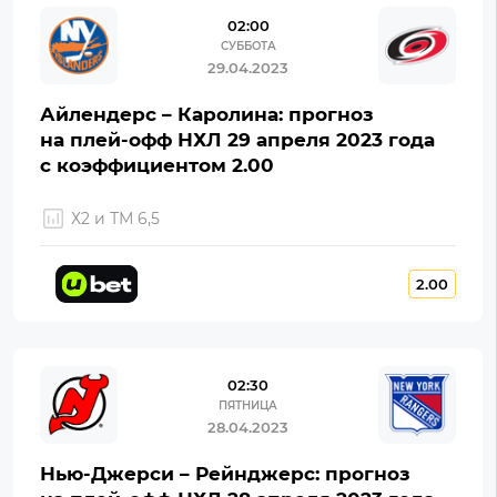
02:00
СУББОТА
29.04.2023
Айлендерс – Каролина: прогноз
на плей-офф НХЛ 29 апреля 2023 года
с коэффициентом 2.00
Х2 и ТМ 6,5
2.00
02:30
ПЯТНИЦА
28.04.2023
Нью-Джерси – Рейнджерс: прогноз