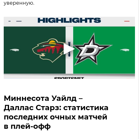
уверенную.
Миннесота Уайлд –
Даллас Старз: статистика
последних очных матчей
в плей-офф