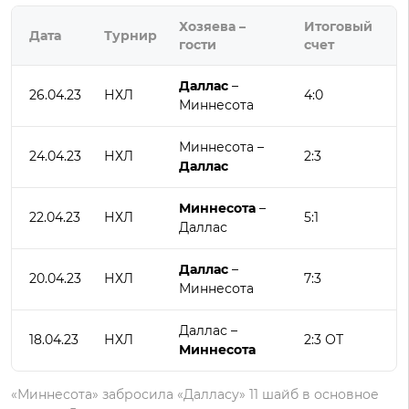
Хозяева –
Итоговый
Дата
Турнир
гости
счет
Даллас
–
26.04.23
НХЛ
4:0
Миннесота
Миннесота –
24.04.23
НХЛ
2:3
Даллас
Миннесота
–
22.04.23
НХЛ
5:1
Даллас
Даллас
–
20.04.23
НХЛ
7:3
Миннесота
Даллас –
18.04.23
НХЛ
2:3 ОТ
Миннесота
«Миннесота» забросила «Далласу» 11 шайб в основное