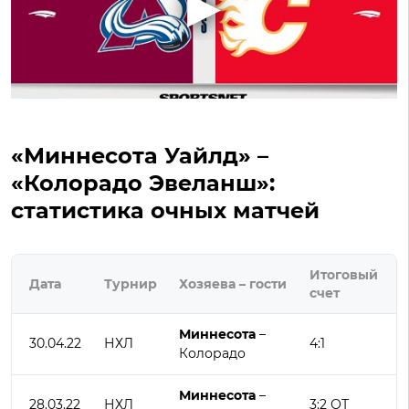
«Миннесота Уайлд» –
«Колорадо Эвеланш»:
статистика очных матчей
Итоговый
Дата
Турнир
Хозяева – гости
счет
Миннесота
–
30.04.22
НХЛ
4:1
Колорадо
Миннесота
–
28.03.22
НХЛ
3:2 ОТ