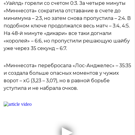
«Уайлд» горели со счетом 0:3. За четыре минуты
«Миннесота» сократила отставание в счете до
минимума – 2:3, но затем снова пропустила – 2:4. В
подобном ключе продолжался весь матч – 3:4, 4:5.
На 48-й минуте «дикари» все таки догнали
«королей» – 6:6, но пропустили решающую шайбу
уже через 35 секунд – 6:7.
«Миннесота» перебросала «Лос-Анджелес» – 35:35
и создала больше опасных моментов у чужих
ворот – xG (3,23 – 3,07), но в равной борьбе
уступила и не набрала очков.