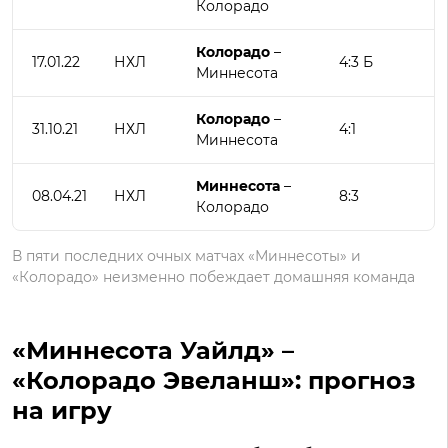
Колорадо
Колорадо
–
17.01.22
НХЛ
4:3 Б
Миннесота
Колорадо
–
31.10.21
НХЛ
4:1
Миннесота
Миннесота
–
08.04.21
НХЛ
8:3
Колорадо
В пяти последних очных матчах «Миннесоты» и
«Колорадо» неизменно побеждает домашняя команда
«Миннесота Уайлд» –
«Колорадо Эвеланш»: прогноз
на игру