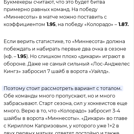
Букмекеры считают, что это будет битва
примерно равных команд. На победу
«Миннесоты» в матче можно поставить с
коэффициентом
1.95
, на победу «Колорадо» –
1.87.
Если верить статистике, то «Миннесота» должна
побеждать и набирать первые два очка в сезоне
(кф. –
1.95
). Но слишком плохо «дикари» играют в
обороне. Даже не самый сильный «Лос-Анджелес
Кингз» забросил 7 шайб в ворота «Уайлд».
Поэтому стоит рассмотреть вариант с тоталом.
Обе команды много пропускают, но и много
забрасывают. Старт сезона, сил у хоккеистов еще
много. Верю в то, что «Колорадо» забросит 3-4
шайбы в ворота «Миннесоты». «Дикари» во главе
с Кириллом Капризовым, у которого уже 1+2 в
двух первых матчах, ответят достойно и также