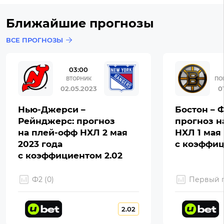
Ближайшие прогнозы
ВСЕ ПРОГНОЗЫ
03:00
ВТОРНИК
ПО
02.05.2023
0
Нью-Джерси –
Бостон – 
Рейнджерс: прогноз
прогноз н
на плей-офф НХЛ 2 мая
НХЛ 1 мая 
2023 года
с коэффиц
с коэффициентом 2.02
Ф2 (0)
Первый г
2.02