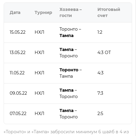
Хозяева –
Итоговый
Дата
Турнир
гости
счет
Торонто –
15.05.22
НХЛ
1:2
Тампа
Тампа
–
13.05.22
НХЛ
4:3 ОТ
Торонто
Торонто
–
11.05.22
НХЛ
4:3
Тампа
Тампа
–
09.05.22
НХЛ
7:3
Торонто
Тампа
–
07.05.22
НХЛ
2:5
Торонто
«Торонто» и «Тампа» забросили минимум 6 шайб в 4 из