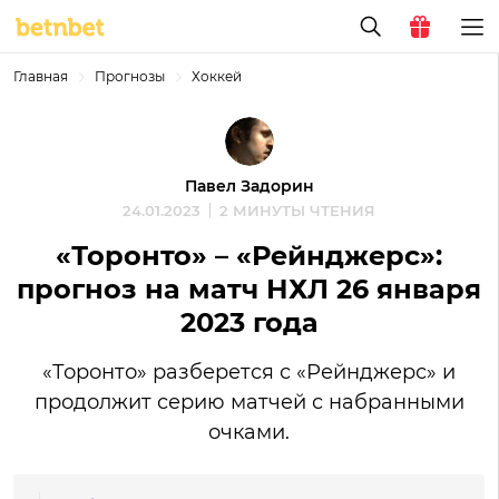
Главная
Прогнозы
Хоккей
Павел Задорин
24.01.2023
2 МИНУТЫ ЧТЕНИЯ
«Торонто» – «Рейнджерс»:
прогноз на матч НХЛ 26 января
2023 года
«Торонто» разберется с «Рейнджерс» и
продолжит серию матчей с набранными
очками.