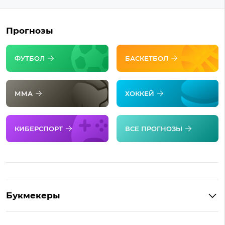
Прогнозы
ФУТБОЛ
БАСКЕТБОЛ
ММА
ХОККЕЙ
КИБЕРСПОРТ
ВСЕ ПРОГНОЗЫ
Букмекеры
Обзор Фонбет