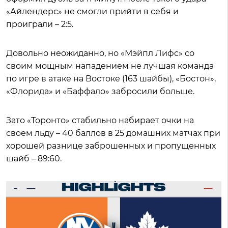
«Айлендерс» не смогли прийти в себя и
проиграли – 2:5.
Довольно неожиданно, но «Мэйпл Лифс» со
своим мощным нападением не лучшая команда
по игре в атаке на Востоке (163 шайбы), «Бостон»,
«Флорида» и «Баффало» забросили больше.
Зато «Торонто» стабильно набирает очки на
своем льду – 40 баллов в 25 домашних матчах при
хорошей разнице заброшенных и пропущенных
шайб – 89:60.