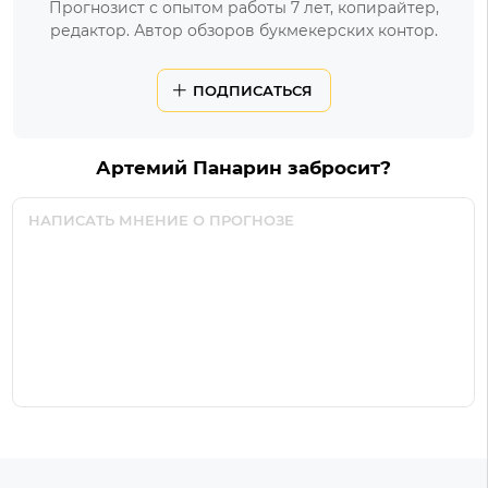
Прогнозист с опытом работы 7 лет, копирайтер,
редактор. Автор обзоров букмекерских контор.
ПОДПИСАТЬСЯ
Артемий Панарин забросит?