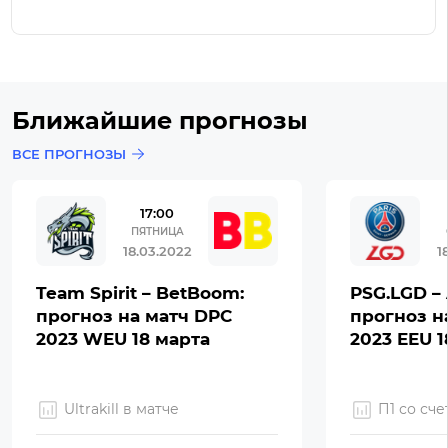
Ближайшие прогнозы
ВСЕ ПРОГНОЗЫ
17:00
ПЯТНИЦА
18.03.2022
1
Team Spirit – BetBoom:
PSG.LGD – 
прогноз на матч DPC
прогноз н
2023 WEU 18 марта
2023 EEU 1
Ultrakill в матче
П1 со сче