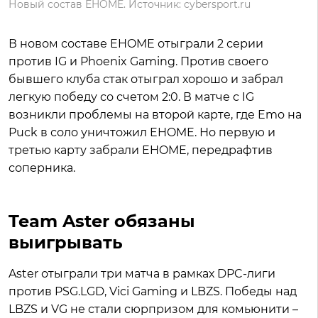
Новый состав EHOME. Источник: cybersport.ru
В новом составе EHOME отыграли 2 серии
против IG и Phoenix Gaming. Против своего
бывшего клуба стак отыграл хорошо и забрал
легкую победу со счетом 2:0. В матче с IG
возникли проблемы на второй карте, где Emo на
Puck в соло уничтожил EHOME. Но первую и
третью карту забрали EHOME, передрафтив
соперника.
Team Aster обязаны
выигрывать
Aster отыграли три матча в рамках DPC-лиги
против PSG.LGD, Vici Gaming и LBZS. Победы над
LBZS и VG не стали сюрпризом для комьюнити –