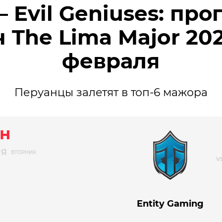
 – Evil Geniuses: про
 The Lima Major 20
февраля
Перуанцы залетят в топ-6 мажора
н
ЛЯ
ВТОРНИК
Entity Gaming