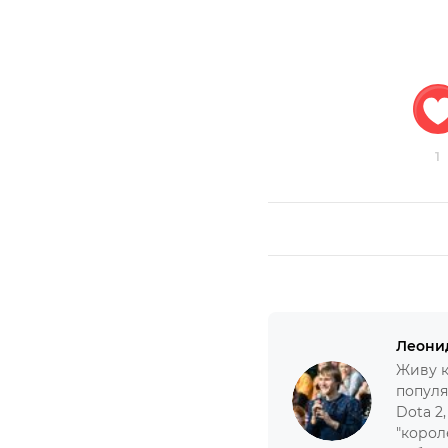
1
Леони
Живу к
популя
Dota 2
"корол