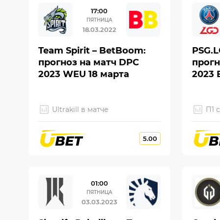
17:00
ПЯТНИЦА
18.03.2022
Team Spirit – BetBoom:
PSG.L
прогноз на матч DPC
прогн
2023 WEU 18 марта
2023 
Ultrakill в матче
П1 с
5.00
01:00
ПЯТНИЦА
03.03.2023