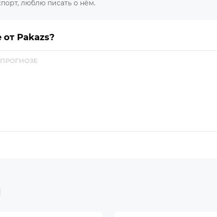
порт, люблю писать о нём.
 от Pakazs?
ы