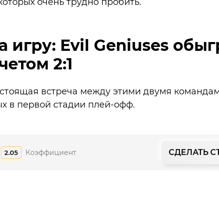
которых очень трудно пробить.
а игру: Evil Geniuses обы
счетом 2:1
дстоящая встреча между этими двумя командам
х в первой стадии плей-офф.
СДЕЛАТЬ С
Коэффициент
2.05