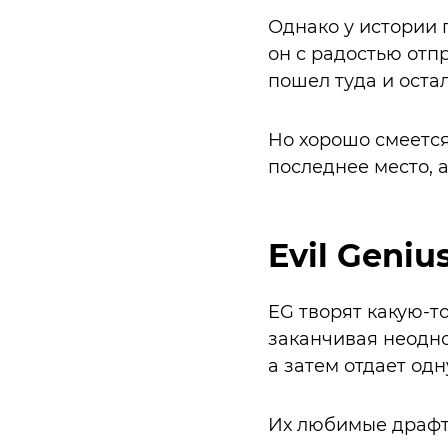
Однако у истории 
он с радостью отпр
пошел туда и оста
Но хорошо смеется
последнее место, а
Evil Geniu
EG творят какую-т
заканчивая неодно
а затем отдает од
Их любимые драфты