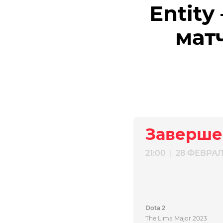
Entity
матч
Заверше
21:00
28 ФЕВРА
|
Dota 2
The Lima Major 2023