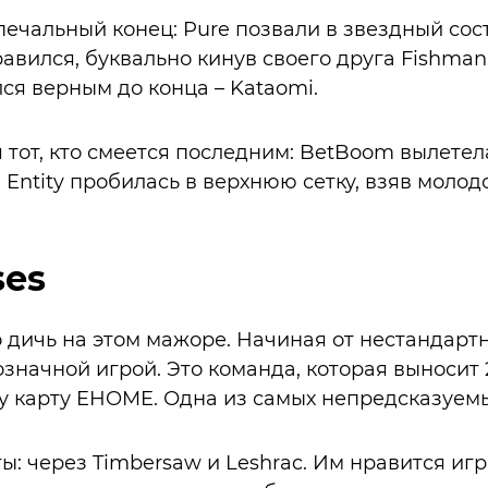
печальный конец: Pure позвали в звездный сос
авился, буквально кинув своего друга Fishman.
лся верным до конца – Kataomi.
 тот, кто смеется последним: BetBoom вылетел
 Entity пробилась в верхнюю сетку, взяв молод
ses
о дичь на этом мажоре. Начиная от нестандарт
значной игрой. Это команда, которая выносит 2
ну карту EHOME. Одна из самых непредсказуемы
: через Timbersaw и Leshrac. Им нравится игр