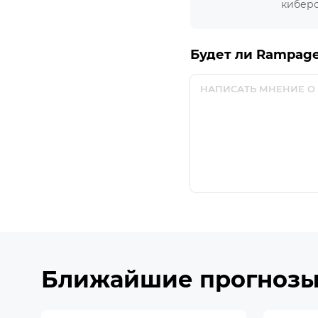
киберс
Будет ли Rampage
Ближайшие прогноз