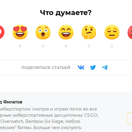
Что думаете?
0
0
0
0
0
ПОДЕЛИТЬСЯ СТАТЬЕЙ
д Филатов
иберспортом: смотрю и играю почти во все
рные киберспортивные дисциплины: CS:GO,
, Overwatch, Rainbow Six Siege, люблю
евские" битвы. Больше чем смотреть