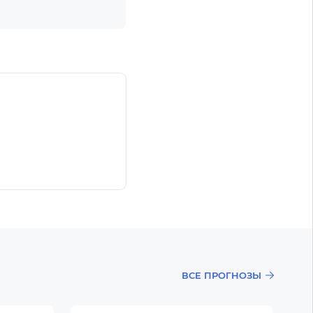
ВСЕ ПРОГНОЗЫ