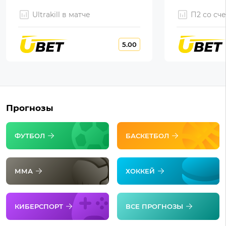
Ultrakill в матче
П2 со сче
5.00
Прогнозы
ФУТБОЛ
БАСКЕТБОЛ
ММА
ХОККЕЙ
КИБЕРСПОРТ
ВСЕ ПРОГНОЗЫ