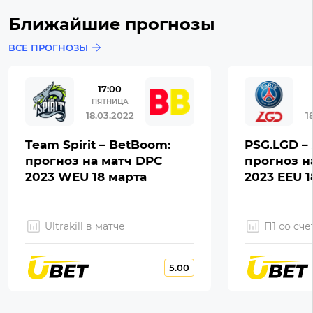
Ближайшие прогнозы
ВСЕ ПРОГНОЗЫ
17:00
ПЯТНИЦА
18.03.2022
1
Team Spirit – BetBoom:
PSG.LGD – 
прогноз на матч DPC
прогноз н
2023 WEU 18 марта
2023 EEU 1
Ultrakill в матче
П1 со сче
5.00