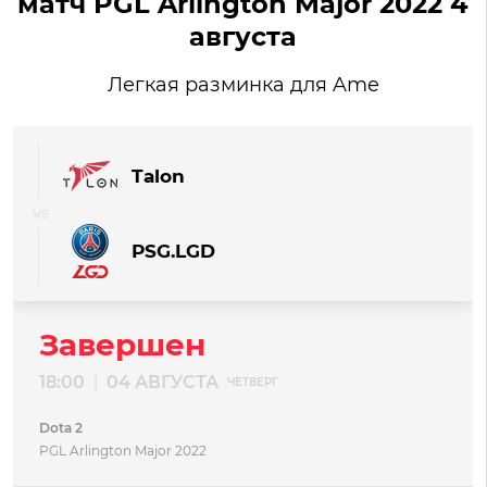
матч PGL Arlington Major 2022 4
августа
Легкая разминка для Ame
Talon
PSG.LGD
Завершен
18:00
04 АВГУСТА
|
ЧЕТВЕРГ
Dota 2
PGL Arlington Major 2022