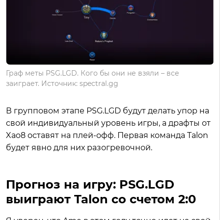
Граф меты PSG.LGD. Кого бы они не взяли – все
заиграет. Источник: spectral.gg
В групповом этапе PSG.LGD будут делать упор на
свой индивидуальный уровень игры, а драфты от
Xao8 оставят на плей-офф. Первая команда Talon
будет явно для них разогревочной.
Прогноз на игру: PSG.LGD
выиграют Talon со счетом 2:0