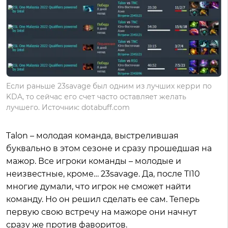
Если раньше 23savage был одним из лучших керри по
KDA, то сейчас его счет часто оставляет желать
лучшего. Источник: dotabuff.com
Talon – молодая команда, выстрелившая
буквально в этом сезоне и сразу прошедшая на
мажор. Все игроки команды – молодые и
неизвестные, кроме… 23savage. Да, после TI10
многие думали, что игрок не сможет найти
команду. Но он решил сделать ее сам. Теперь
первую свою встречу на мажоре они начнут
сразу же против фаворитов.