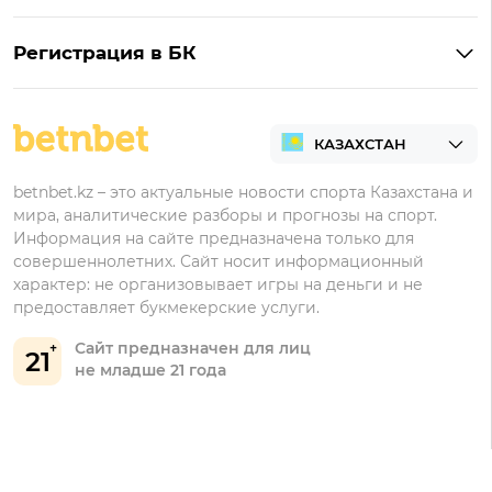
Париматч на Андроид
Обзор Pin-Up
Фрибеты
Букмекеры для ставок на футбол
Тенниси на Андроид
Обзор Олимпбет
Регистрация в БК
Бонусы за депозит
Все букмекеры Казахстана
Олимпбет на Андроид
Регистрация в Фонбет
Бонусы за регистрацию
Регистрация в Ubet
Кешбэк
Регистрация в Тенниси
Бонусы Ubet
betnbet.kz – это актуальные новости спорта Казахстана и
мира, аналитические разборы и прогнозы на спорт.
Регистрация в Олимпбет
Бонусы Фонбет
Информация на сайте предназначена только для
совершеннолетних. Сайт носит информационный
Бонусы Винлайн
характер: не организовывает игры на деньги и не
Бонусы Тенниси
предоставляет букмекерские услуги.
Сайт предназначен для лиц
21
не младше 21 года