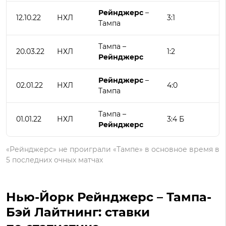
Рейнджерс
–
12.10.22
НХЛ
3:1
Тампа
Тампа –
20.03.22
НХЛ
1:2
Рейнджерс
Рейнджерс
–
02.01.22
НХЛ
4:0
Тампа
Тампа –
01.01.22
НХЛ
3:4 Б
Рейнджерс
«Рейнджерс» не проиграли «Тампе» в основное время в
5 последних очных матчах
Нью-Йорк Рейнджерс – Тампа-
Бэй Лайтнинг: ставки