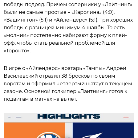
победы подряд. Причем соперники у «Лайтнинг»
были не самые простые – «Каролина» (4:0),
«Вашингтон» (5:1) и «Айлендерс» (5:1). Три хороших
победы с разницей минимум 4 шайбы. То есть
«молнии» постепенно набирают форму к плей-
офф, чтобы стать реальной проблемой для
«Торонто».
В игре с «Айлендерс» вратарь «Тампы» Андрей
Василевский отразил 38 бросков по своим
воротам и оформил четвертый шатаут в текущем
сезоне. Основной голкипер «Лайтнинг» готов к
подвигам в матчах на вылет.