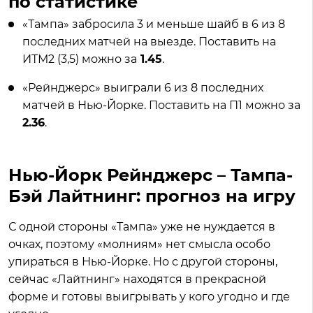
по статистике
«Тампа» забросила 3 и меньше шайб в 6 из 8
последних матчей на выезде. Поставить на
ИТМ2 (3,5) можно за
1.45
.
«Рейнджерс» выиграли 6 из 8 последних
матчей в Нью-Йорке. Поставить на П1 можно за
2.36
.
Нью-Йорк Рейнджерс – Тампа-
Бэй Лайтнинг: прогноз на игру
С одной стороны «Тампа» уже не нуждается в
очках, поэтому «молниям» нет смысла особо
упираться в Нью-Йорке. Но с другой стороны,
сейчас «Лайтнинг» находятся в прекрасной
форме и готовы выигрывать у кого угодно и где