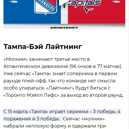
Тампа-Бэй Лайтнинг
«Молнии» занимают третье место в
Атлантическом дивизионе (96 очков в 77 матчах).
Уже сейчас «Тампа» знает соперника в первом
раунде плей-офф, так что команде нет смысла
особо упираться. «Лайтнинг» будут биться с
«Торонто Мэйпл Лифс» за выход во второй раунд.
С 15 марта «Тампа» играет сериями – 3 победы, 4
поражения и 3 победы.
Сейчас «молнии»
набрали неплохую форму и одержали три