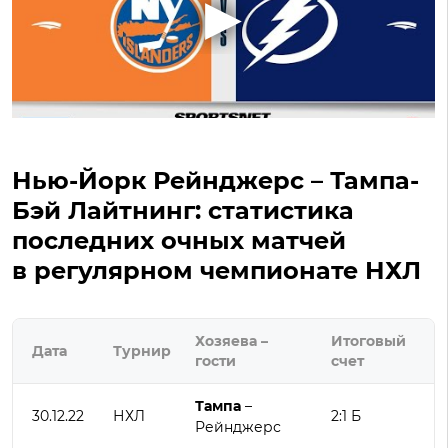
Нью-Йорк Рейнджерс – Тампа-
Бэй Лайтнинг: статистика
последних очных матчей
в регулярном чемпионате НХЛ
Хозяева –
Итоговый
Дата
Турнир
гости
счет
Тампа
–
30.12.22
НХЛ
2:1 Б
Рейнджерс