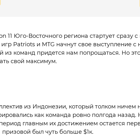
son 11 Юго-Восточного региона стартует сразу с
гр Patriots и MTG начнут свое выступление с н
й из команд придется нам попрощаться. Но эт
ать свой максимум.
лектив из Индонезии, который толком ничем н
трировались как команда ровно полгода назад. 
период главным их достижением остается перв
а призовой был чуть больше $1к.