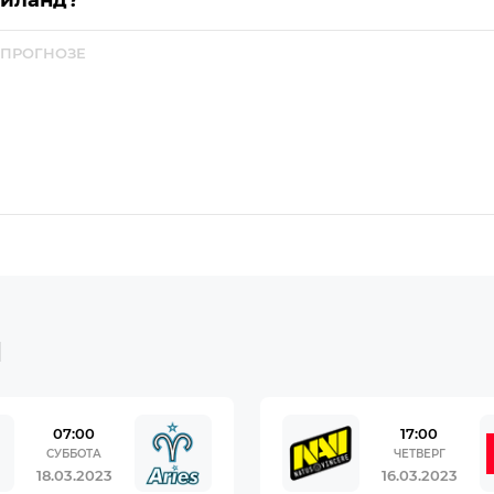
аиланд?
ы
07:00
17:00
СУББОТА
ЧЕТВЕРГ
18.03.2023
16.03.2023