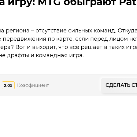
а игру: MTG обыграют Patr
а региона – отсутствие сильных команд. Откуда
 передвижения по карте, если перед лицом не
ра? Вот и выходит, что все решает в таких игр
 не драфты и командная игра.
СДЕЛАТЬ С
Коэффициент
2.05