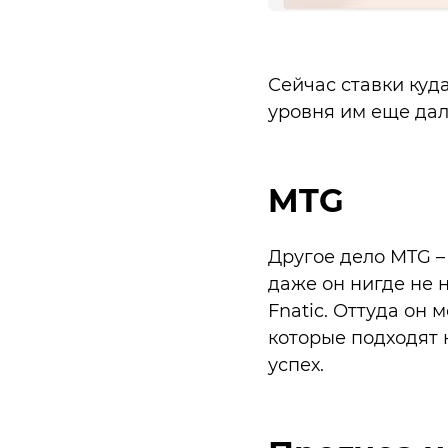
Сейчас ставки куд
уровня им еще дал
MTG
Другое дело MTG –
даже он нигде не н
Fnatic. Оттуда он 
которые подходят 
успех.