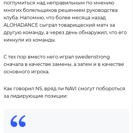
поглумиться над неправильным по мнению
многих болельщиков решением руководства
клуба. Напомню, что более месяца назад
ALOHADANCE сыграл товарищеский матч за
другую команду, а через день обнаружил, что его
кикнули из команды.
С тех пор вместо него играл swedenstrong
сначала в качестве замены, а затем и в качестве
основного игрока.
Как говорил NS, вряд ли NAVI смогут побороться
за лидирующие позиции: