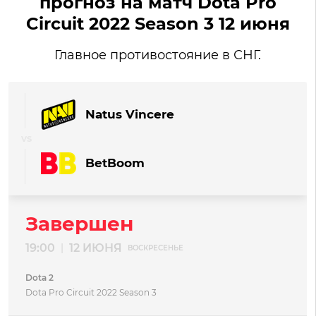
прогноз на матч Dota Pro
Circuit 2022 Season 3 12 июня
Главное противостояние в СНГ.
Natus Vincere
BetBoom
Завершен
19:00
12 ИЮНЯ
|
ВОСКРЕСЕНЬЕ
Dota 2
Dota Pro Circuit 2022 Season 3