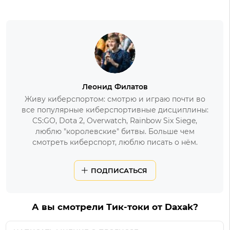
Леонид Филатов
Живу киберспортом: смотрю и играю почти во
все популярные киберспортивные дисциплины:
CS:GO, Dota 2, Overwatch, Rainbow Six Siege,
люблю "королевские" битвы. Больше чем
смотреть киберспорт, люблю писать о нём.
ПОДПИСАТЬСЯ
А вы смотрели Тик-токи от Daxak?