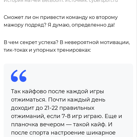
История матчей BetBoom. Источник: cybersport.ru
Сможет ли он привести команду ко второму
мажору подряд? Я думаю, определенно да!
В чем секрет успеха? В невероятной мотивации,
тик-токах и упорных тренировках:
Так кайфово после каждой игры
отжиматься. Почти каждый день
доходит до 21-22 правильных
отжиманий, если 7-8 игр играю. Еще и
планочка вечером — такой кайф. И
после спорта настроение шикарное