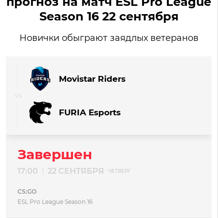
прогноз на матч ESL Pro League
Season 16 22 сентября
Новички обыграют заядлых ветеранов
Movistar Riders
FURIA Esports
Завершен
17:00
22 СЕНТЯБРЯ
|
ЧЕТВЕРГ
CS:GO
ESL Pro League Season 16