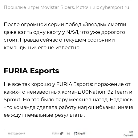
Прошлые игры Movistar Riders. Источник: cybersport.ru
После огромной серии побед «Звезды» смогли
даже взять одну карту у NAVI, что уже дорогого
стоит. Правда сейчас о текущем состоянии
команды ничего не известно.
FURIA Esports
Не все так хорошо у FURIA Esports: поражение от
каких-то неизвестных команд 00Nation, 9z Team и
Sprout. Но это было пару месяцев назад. Надеюсь,
что команда сделала работу над ошибками, иначе
ее ждут печальные результаты.