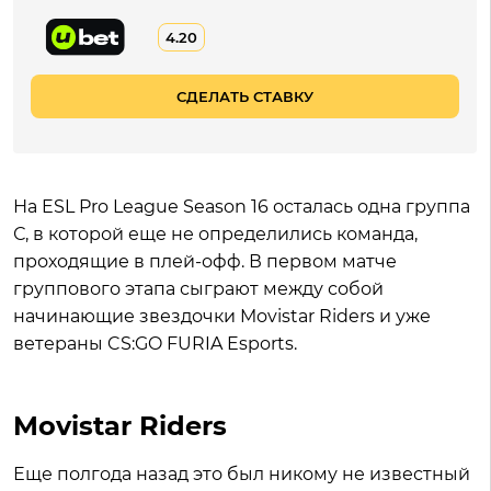
4.20
СДЕЛАТЬ СТАВКУ
На ESL Pro League Season 16 осталась одна группа
С, в которой еще не определились команда,
проходящие в плей-офф. В первом матче
группового этапа сыграют между собой
начинающие звездочки Movistar Riders и уже
ветераны CS:GO FURIA Esports.
Movistar Riders
Еще полгода назад это был никому не известный