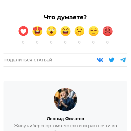
Что думаете?
0
0
0
0
0
0
0
ПОДЕЛИТЬСЯ СТАТЬЕЙ
Леонид Филатов
Живу киберспортом: смотрю и играю почти во