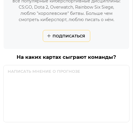
все популярные киберспортивные дисциплины:
CS:GO, Dota 2, Overwatch, Rainbow Six Siege,
люблю "королевские" битвы. Больше чем
смотреть киберспорт, люблю писать о нём.
ПОДПИСАТЬСЯ
На каких картах сыграют команды?