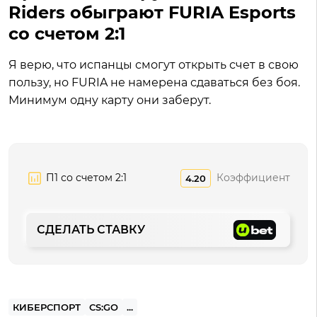
Riders обыграют FURIA Esports
со счетом 2:1
Я верю, что испанцы смогут открыть счет в свою
пользу, но FURIA не намерена сдаваться без боя.
Минимум одну карту они заберут.
П1 со счетом 2:1
Коэффициент
4.20
СДЕЛАТЬ СТАВКУ
КИБЕРСПОРТ
CS:GO
...