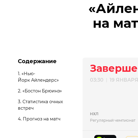
«Айлен
на мат
Содержание
Заверше
1. «Нью-
03:30
19 ЯНВАР
|
Йорк Айлендерс»
2. «Бостон Брюинз»
3. Статистика очных
встреч
НХЛ
4. Прогноз на матч
Регулярный чемпионат