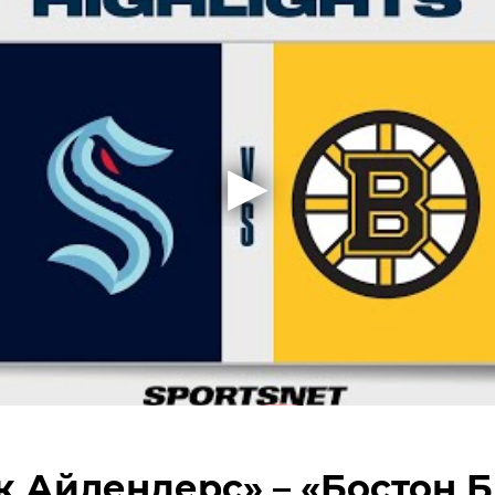
 Айлендерс» – «Бостон 