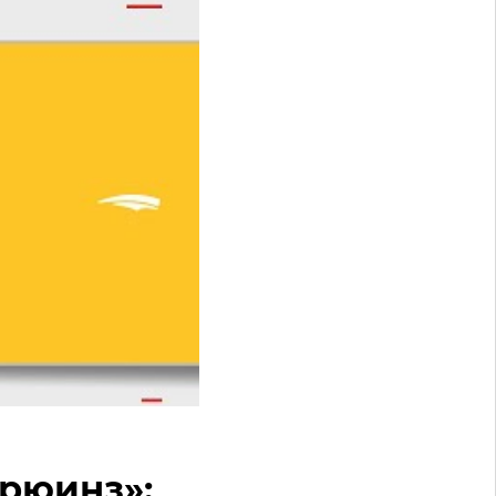
Брюинз»: