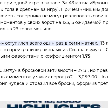
в при одной игре в запасе. За 43 матча «Брюи
,19 гола в среднем за игру). Причем «мишки» д
ккеисты соперника не могут реализовать свои ш
 моментов у своих ворот на 123,15 ожидаемой 
ил на 29 голов меньше.
н» оступился всего один раз в семи матчах.
13 
но проиграли «кракенам» из Сиэтла всухую – 0:
ными фаворитами с коэффициентом
1.75
Сиэтлу» в бросковой активности – 27:31, но пре
ых моментов у чужих ворот (xG) – 3,05:3,00. Но
ил чудеса и отразил все броски, оформив трет