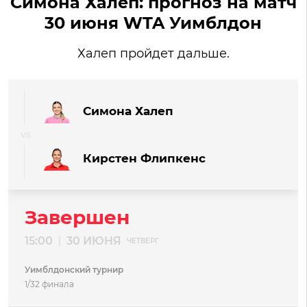
Симона Халеп: прогноз на матч
30 июня WTA Уимблдон
Халеп пройдет дальше.
Симона Халеп
Кирстен Флипкенс
Завершен
15:00
30 ИЮНЯ
|
ЧЕТВЕРГ
Уимблдонский турнир
1/32 финала