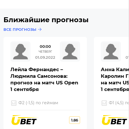
Ближайшие прогнозы
ВСЕ ПРОГНОЗЫ
00:00
ЧЕТВЕРГ
01.09.2022
0
Лейла Фернандес –
Анна Кали
Людмила Самсонова:
Каролин Г
прогноз на матч US Open
на матч U
1 сентября
1 сентябр
Ф2 (-1,5) по геймам
Ф1 (4,5) 
1.86