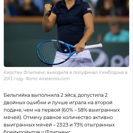
Кирстен Флипкенс выходила в полуфинал Уимблдона в
2013 году. Фото: wtatennis.com
Бельгийка выполнила 2 эйса, допустила 2
двойных ошибки и лучше играла на второй
подаче, чем на первой (60% – 58% выигранных
мячей). Отмечу равное количество активно
выигранных мячей – 23:23 и 73% отыгранных
брейкпойнтов у Флипкенс.