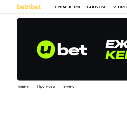
БУКМЕКЕРЫ
БОНУСЫ
ПРО
Главная
Прогнозы
Теннис