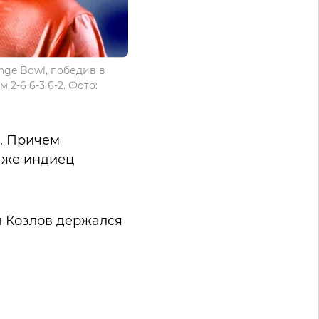
ge Bowl, победив в
2-6 6-3 6-2. Фото:
. Причем
аже индиец
и Козлов держался