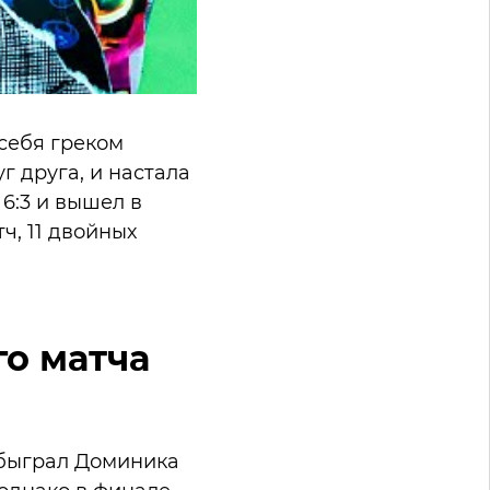
себя греком
 друга, и настала
 6:3 и вышел в
ч, 11 двойных
го матча
обыграл Доминика