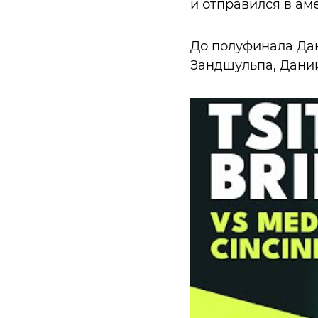
и отправился в ам
До полуфинала Дан
Зандшульпа, Дани