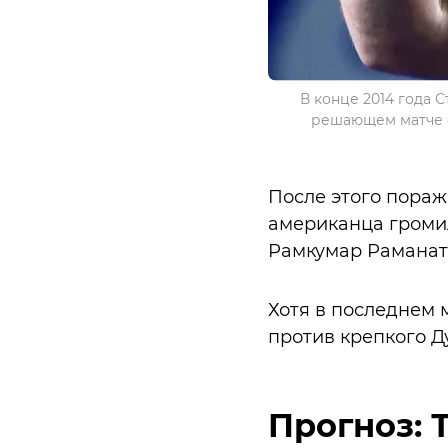
В конце 2014 года
решающем матче св
После этого пора
американца громил
Рамкумар Раманатан
Хотя в последнем
против крепкого Ду
Прогноз: 