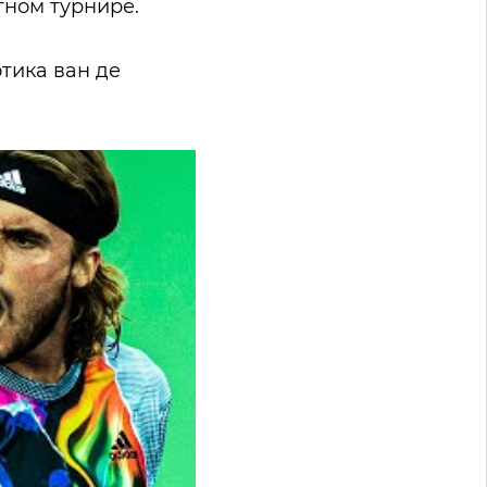
тном турнире.
тика ван де