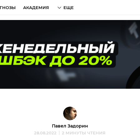
ГНОЗЫ
АКАДЕМИЯ
ЕЩЕ
Павел Задорин
28.08.2022
2 МИНУТЫ ЧТЕНИЯ