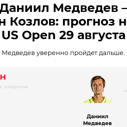
Даниил Медведев 
н Козлов: прогноз н
US Open 29 августа
Медведев уверенно пройдет дальше.
н
А
ПОНЕДЕЛЬНИК
Даниил
Медведев