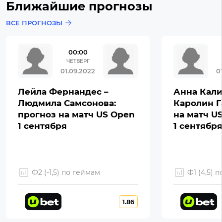
Ближайшие прогнозы
ВСЕ ПРОГНОЗЫ
00:00
ЧЕТВЕРГ
01.09.2022
0
Лейла Фернандес –
Анна Кали
Людмила Самсонова:
Каролин Г
прогноз на матч US Open
на матч U
1 сентября
1 сентябр
Ф2 (-1,5) по геймам
Ф1 (4,5) 
1.86