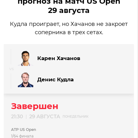
прогноз на матч US Open
29 августа
Кудла проиграет, но Хачанов не закроет
соперника в трех сетах.
Карен Хачанов
Денис Кудла
Завершен
21:30
29 АВГУСТА
|
ПОНЕДЕЛЬНИК
ATP US Open
1/64 финала