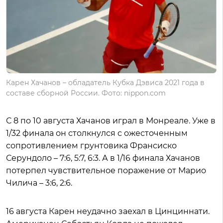
Карен Хачанов – обладатель Кубка Дэвиса 2021 года в
составе сборной России. Фото: nippon.com
С 8 по 10 августа Хачанов играл в Монреале. Уже в
1/32 финала он столкнулся с ожесточенным
сопротивлением грунтовика Франсиско
Серундоло – 7:6, 5:7, 6:3. А в 1/16 финала Хачанов
потерпел чувствительное поражение от Марио
Чилича – 3:6, 2:6.
16 августа Карен неудачно заехал в Цинциннати.