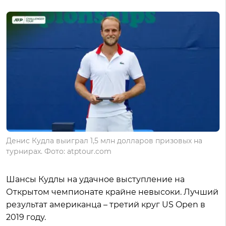
Денис Кудла выиграл 1,5 млн долларов призовых на
турнирах. Фото: atptour.com
Шансы Кудлы на удачное выступление на
Открытом чемпионате крайне невысоки. Лучший
результат американца – третий круг US Open в
2019 году.