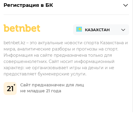
Букмекеры для ставок на футбол
Тенниси на Андроид
Обзор Олимпбет
Регистрация в БК
Бонусы за депозит
Все букмекеры Казахстана
Олимпбет на Андроид
Регистрация в Фонбет
Бонусы за регистрацию
Регистрация в Ubet
Кешбэк
Регистрация в Тенниси
Бонусы Ubet
betnbet.kz – это актуальные новости спорта Казахстана и
мира, аналитические разборы и прогнозы на спорт.
Регистрация в Олимпбет
Бонусы Фонбет
Информация на сайте предназначена только для
совершеннолетних. Сайт носит информационный
Бонусы Винлайн
характер: не организовывает игры на деньги и не
Бонусы Тенниси
предоставляет букмекерские услуги.
Сайт предназначен для лиц
21
не младше 21 года