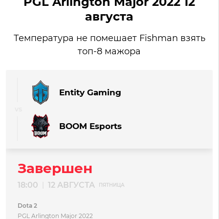
PGL Arlington Major 2022 12
августа
Температура не помешает Fishman взять
топ-8 мажора
Entity Gaming
BOOM Esports
Завершен
18:00
12 АВГУСТА
|
ПЯТНИЦА
Dota 2
PGL Arlington Major 2022