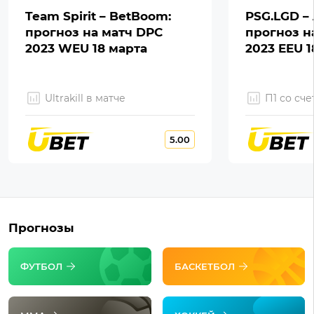
Team Spirit – BetBoom:
PSG.LGD – 
прогноз на матч DPC
прогноз н
2023 WEU 18 марта
2023 EEU 1
Ultrakill в матче
П1 со сче
5.00
Прогнозы
ФУТБОЛ
БАСКЕТБОЛ