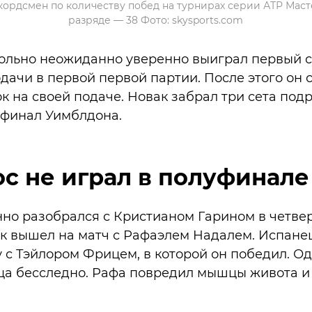
кордсмен по количеству побед на турнирах серии АТР Маст
разряде — 38 Фото: skysports.com
льно неожиданно уверенно выиграл первый сет
одачи в первой первой партии. После этого он
 на своей подаче. Новак забрал три сета подряд 
 финал Уимблдона.
с не играл в полуфинале
но разобрался с Кристианом Гарином в четверть
Ник вышел на матч с Рафаэлем Надалем. Испан
 с Тэйлором Фрицем, в которой он победил. Од
а бесследно. Рафа повредил мышцы живота и 