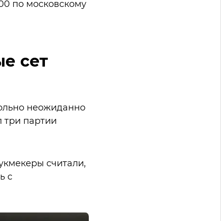
:00 по московскому
е сет
вольно неожиданно
л три партии
укмекеры считали,
ь с