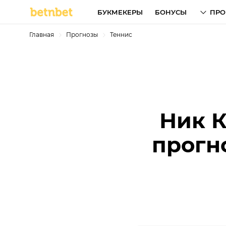
БУКМЕКЕРЫ
БОНУСЫ
ПРО
Главная
Прогнозы
Теннис
Ник К
прогн