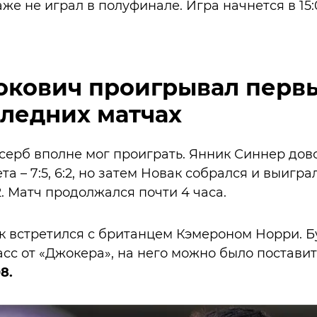
аже не играл в полуфинале. Игра начнется в 15
окович проигрывал первы
следних матчах
серб вполне мог проиграть. Янник Синнер до
та – 7:5, 6:2, но затем Новак собрался и выигра
6:2. Матч продолжался почти 4 часа.
 встретился с британцем Кэмероном Норри. Б
асс от «Джокера», на него можно было поставит
8.