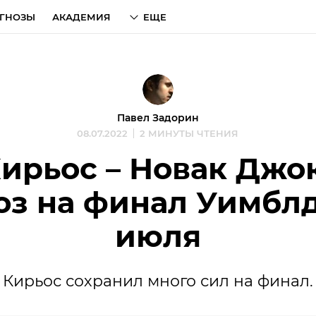
ГНОЗЫ
АКАДЕМИЯ
ЕЩЕ
Павел Задорин
08.07.2022
2 МИНУТЫ ЧТЕНИЯ
ирьос – Новак Джо
оз на финал Уимблд
июля
Кирьос сохранил много сил на финал.