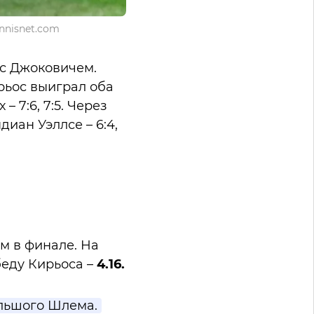
nnisnet.com
 с Джоковичем.
ирьос выиграл оба
– 7:6, 7:5. Через
иан Уэллсе – 6:4,
м в финале. На
беду Кирьоса –
4.16.
ольшого Шлема.