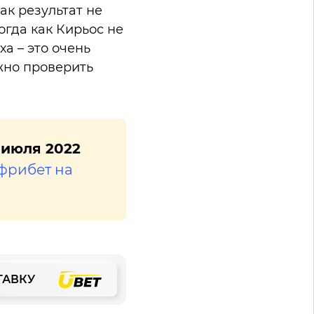
ак результат не
огда как Кирьос не
ха – это очень
жно проверить
 июля 2022
фрибет на
ТАВКУ