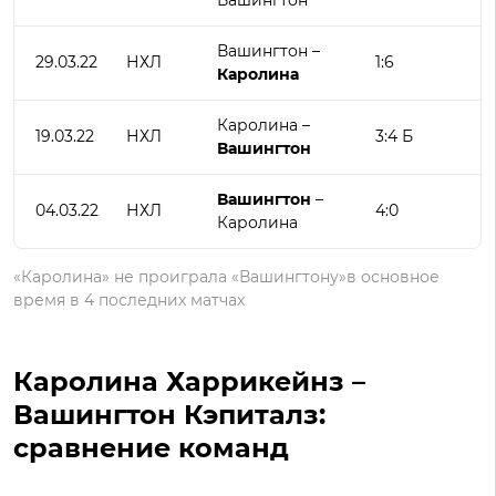
Вашингтон
Вашингтон –
29.03.22
НХЛ
1:6
Каролина
Каролина –
19.03.22
НХЛ
3:4 Б
Вашингтон
Вашингтон
–
04.03.22
НХЛ
4:0
Каролина
«Каролина» не проиграла «Вашингтону»в основное
время в 4 последних матчах
Каролина Харрикейнз –
Вашингтон Кэпиталз:
сравнение команд