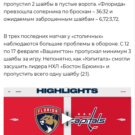
пропустил 2 шайбы в пустые ворота. «Флорида»
превзошла соперника по броскам – 36:32 и
ожидаемым заброшенным шайбам – 6,72:3,72.
В трех последних матчах у «столичных»
наблюдаются большие проблемы в обороне. С 12
по 17 февраля «Вашингтон» пропускал минимум 3
шайбы за игру. Непонятно, как «Кэпиталз» смогли
засушить лидера НХЛ «Бостон Брюинз» и
пропустить всего одну шайбу (2:1).