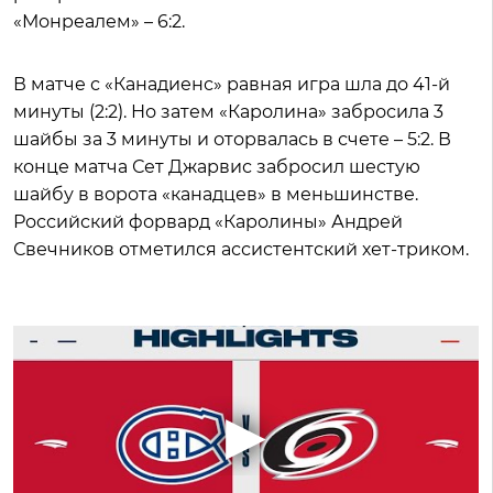
«Монреалем» – 6:2.
В матче с «Канадиенс» равная игра шла до 41-й
минуты (2:2). Но затем «Каролина» забросила 3
шайбы за 3 минуты и оторвалась в счете – 5:2. В
конце матча Сет Джарвис забросил шестую
шайбу в ворота «канадцев» в меньшинстве.
Российский форвард «Каролины» Андрей
Свечников отметился ассистентский хет-триком.