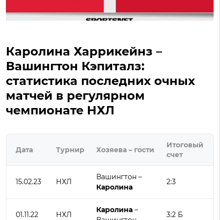
Каролина Харрикейнз –
Вашингтон Кэпиталз:
статистика последних очных
матчей в регулярном
чемпионате НХЛ
Итоговый
Дата
Турнир
Хозяева – гости
счет
Вашингтон –
15.02.23
НХЛ
2:3
Каролина
Каролина
–
01.11.22
НХЛ
3:2 Б