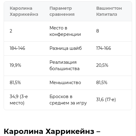
Каролина
Параметр
Вашингтон
Харрикейнз
сравнения
Кэпиталз
Место в
2
8
конференции
184-146
Разница шайб
174-166
Реализация
19,9%
20,5%
большинства
81,5%
Меньшинство
81,5%
34,9 (3-е
Бросков в
31,6 (17-е)
место)
среднем за игру
Каролина Харрикейнз –