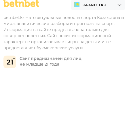
Регистрация в Ubet
Кешбэк
Регистрация в Тенниси
Бонусы Ubet
betnbet.kz – это актуальные новости спорта Казахстана и
мира, аналитические разборы и прогнозы на спорт.
Регистрация в Олимпбет
Бонусы Фонбет
Информация на сайте предназначена только для
совершеннолетних. Сайт носит информационный
Бонусы Винлайн
характер: не организовывает игры на деньги и не
Бонусы Тенниси
предоставляет букмекерские услуги.
Сайт предназначен для лиц
21
не младше 21 года