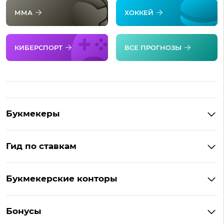
ММА
ХОККЕЙ
КИБЕРСПОРТ
ВСЕ ПРОГНОЗЫ
Букмекеры
Обзор Фонбет
Гид по ставкам
Обзор Париматч
Фонбет на Андроид
Обзор Тенниси
Букмекерские конторы
Ubet на Андроид
Обзор Ubet
Букмекеры с лучшими коэффициентами
Винлайн на Андроид
Обзор Винлайн
Бонусы
Букмекеры для ставок на киберспорт
Париматч на Андроид