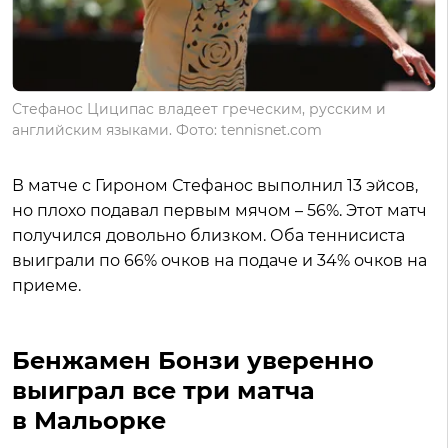
Стефанос Циципас владеет греческим, русским и
английским языками. Фото: tennisnet.com
В матче с Гироном Стефанос выполнил 13 эйсов,
но плохо подавал первым мячом – 56%. Этот матч
получился довольно близком. Оба теннисиста
выиграли по 66% очков на подаче и 34% очков на
приеме.
Бенжамен Бонзи уверенно
выиграл все три матча
в Мальорке