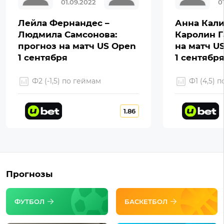
01.09.2022
0
Лейла Фернандес –
Анна Кали
Людмила Самсонова:
Каролин Г
прогноз на матч US Open
на матч U
1 сентября
1 сентябр
Ф2 (-1,5) по геймам
Ф1 (4,5) 
1.86
Прогнозы
ФУТБОЛ
БАСКЕТБОЛ