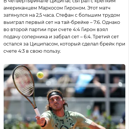
В четвертьфинале Циципас сыграл с крепким
американцем Маркосом Гироном. Этот матч
затянулся на 2,5 часа. Стефан с большим трудом
выиграл первый сет на тай-брейке – 7:6. Однако
во второй партии при счете 4:4 Гирон взял
подачу соперника и забрал сет – 6:4. Третий сет
остался за Циципасом, который сделал брейк при
счете 4:3 в свою пользу.