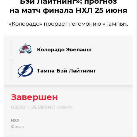
Бэй Лайтнинг»: прогноз
на матч финала НХЛ 25 июня
«Колорадо» прервет гегемонию «Тампы».
Колорадо Эвеланш
Тампа-Бэй Лайтнинг
Завершен
03:00
25 ИЮНЯ
|
СУББОТА
НХЛ
Финал