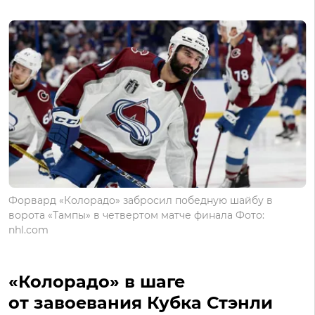
Форвард «Колорадо» забросил победную шайбу в
ворота «Тампы» в четвертом матче финала Фото:
nhl.com
«Колорадо» в шаге
от завоевания Кубка Стэнли