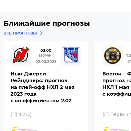
Ближайшие прогнозы
ВСЕ ПРОГНОЗЫ
03:00
ВТОРНИК
ПО
02.05.2023
0
Нью-Джерси –
Бостон – 
Рейнджерс: прогноз
прогноз н
на плей-офф НХЛ 2 мая
НХЛ 1 мая 
2023 года
с коэффиц
с коэффициентом 2.02
Ф2 (0)
Первый г