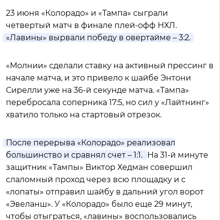
23 июня «Колорадо» и «Тампа» сыграли
четвертый матч в финале плей-офф НХЛ.
«Лавины» вырвали победу в овертайме – 3:2.
«Молнии» сделали ставку на активный прессинг в
начале матча, и это привело к шайбе Энтони
Сирелли уже на 36-й секунде матча. «Тампа»
перебросала соперника 17:5, но сил у «Лайтнинг»
хватило только на стартовый отрезок.
После перерыва «Колорадо» реализовал
большинство и сравнял счет – 1:1.
На 31-й минуте
защитник «Тампы» Виктор Хедман совершил
слаломный проход через всю площадку и с
«лопаты» отправил шайбу в дальний угол ворот
«Эвеланш». У «Колорадо» было еще 29 минут,
чтобы отыграться, «лавины» воспользовались