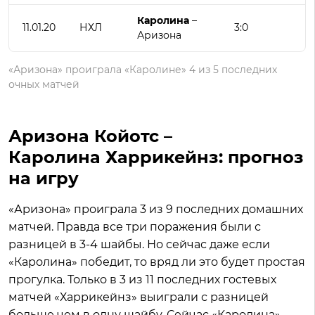
Каролина
–
11.01.20
НХЛ
3:0
Аризона
«Аризона» проиграла «Каролине» 4 из 5 последних
очных матчей
Аризона Койотс –
Каролина Харрикейнз: прогноз
на игру
«Аризона» проиграла 3 из 9 последних домашних
матчей. Правда все три поражения были с
разницей в 3-4 шайбы. Но сейчас даже если
«Каролина» победит, то вряд ли это будет простая
прогулка. Только в 3 из 11 последних гостевых
матчей «Харрикейнз» выиграли с разницей
больше чем в одну шайбу. Сейчас «Каролина»