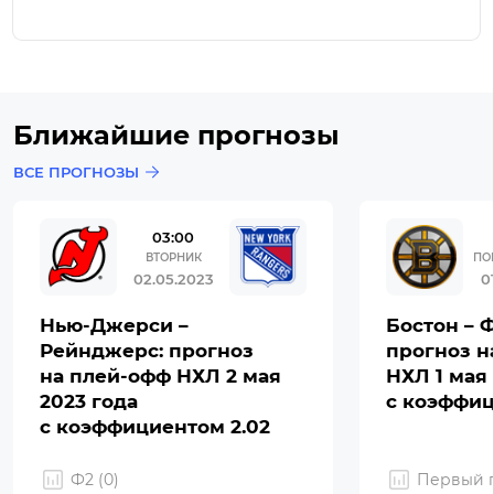
Ближайшие прогнозы
ВСЕ ПРОГНОЗЫ
03:00
ВТОРНИК
ПО
02.05.2023
0
Нью-Джерси –
Бостон – 
Рейнджерс: прогноз
прогноз н
на плей-офф НХЛ 2 мая
НХЛ 1 мая 
2023 года
с коэффиц
с коэффициентом 2.02
Ф2 (0)
Первый г