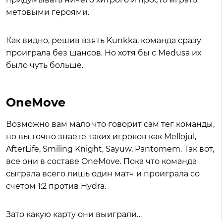
метовыми героями.
Как видно, решив взять Kunkka, команда сразу
проиграла без шансов. Но хотя бы с Medusa их
было чуть больше.
OneMove
Возможно вам мало что говорит сам тег команды,
но вы точно знаете таких игроков как Mellojul,
AfterLife, Smiling Knight, Sayuw, Pantomem. Так вот,
все они в составе OneMove. Пока что команда
сыграла всего лишь один матч и проиграла со
счетом 1:2 против Hydra.
Зато какую карту они выиграли…