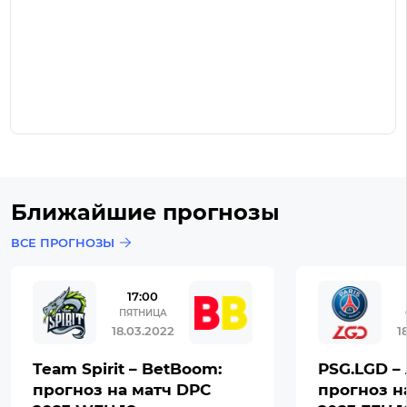
Ближайшие прогнозы
ВСЕ ПРОГНОЗЫ
17:00
ПЯТНИЦА
18.03.2022
1
Team Spirit – BetBoom:
PSG.LGD – 
прогноз на матч DPC
прогноз н