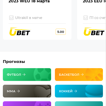
2023 WEU 18 марта
2023 EEU 1
Ultrakill в матче
П1 со сче
5.00
Прогнозы
ФУТБОЛ
БАСКЕТБОЛ
ММА
ХОККЕЙ