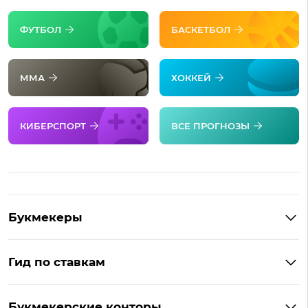
ФУТБОЛ
БАСКЕТБОЛ
ММА
ХОККЕЙ
КИБЕРСПОРТ
ВСЕ ПРОГНОЗЫ
Букмекеры
Обзор Фонбет
Гид по ставкам
Обзор Париматч
Фонбет на Андроид
Обзор Тенниси
Букмекерские конторы