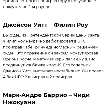
Урбина, который проиграл Гору в полуфинале
нокаутом во 2-м раунде.
Джейсон Уитт – Филип Роу
Выходец из Претендентской Серии Даны Уайта
Филип Роу неудачно дебютировал в UFC,
проиграв Габе Грину единогласным решением
судей. Это поражение он закрыл, нокаутировав
Ориона Косче, и матчмейкеры дали ему шанс
продвинуться ближе к топ-15. Его соперник,
Джейсон Уитт, выступает нестабильно. Он провел
4 боя UFC: 2 выиграл и 2 проиграл.
Марк-Андре Баррио – Чиди
Нжокуани