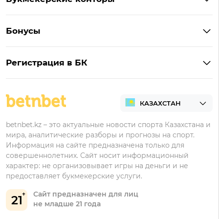
Ubet на Андроид
Обзор Ubet
Букмекеры с лучшими коэффициентами
Винлайн на Андроид
Обзор Винлайн
Бонусы
Букмекеры для ставок на киберспорт
Париматч на Андроид
Обзор Pin-Up
Фрибеты
Букмекеры для ставок на футбол
Тенниси на Андроид
Обзор Олимпбет
Регистрация в БК
Бонусы за депозит
Все букмекеры Казахстана
Олимпбет на Андроид
Регистрация в Фонбет
Бонусы за регистрацию
Регистрация в Ubet
Кешбэк
Регистрация в Тенниси
Бонусы Ubet
betnbet.kz – это актуальные новости спорта Казахстана и
мира, аналитические разборы и прогнозы на спорт.
Регистрация в Олимпбет
Бонусы Фонбет
Информация на сайте предназначена только для
совершеннолетних. Сайт носит информационный
Бонусы Винлайн
характер: не организовывает игры на деньги и не
Бонусы Тенниси
предоставляет букмекерские услуги.
Сайт предназначен для лиц
21
не младше 21 года