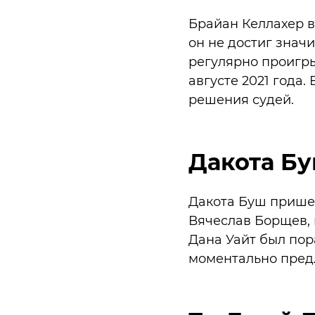
Брайан Келлахер в
он не достиг знач
регулярно проигры
августе 2021 года.
решения судей.
Дакота Бу
Дакота Буш пришел
Вячеслав Борщев, в
Дана Уайт был пор
моментально предл