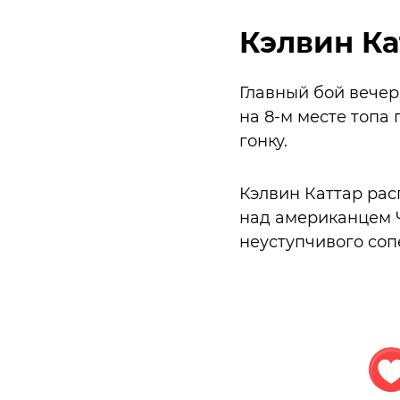
Кэлвин Ка
Главный бой вечер
на 8-м месте топа 
гонку.
Кэлвин Каттар рас
над американцем Ч
неуступчивого соп