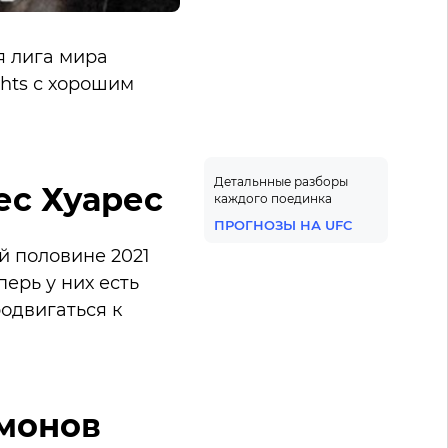
я лига мира
ghts с хорошим
Детальнные разборы
ес Хуарес
каждого поединка
ПРОГНОЗЫ НА UFC
й половине 2021
ерь у них есть
одвигаться к
амонов