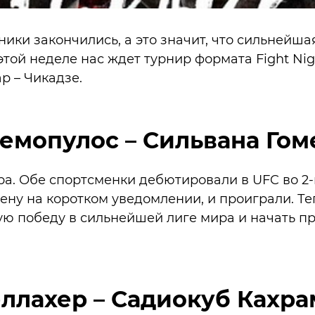
ики закончились, а это значит, что сильнейша
этой неделе нас ждет турнир формата Fight Ni
р – Чикадзе.
емопулос – Сильвана Гом
а. Обе спортсменки дебютировали в UFC во 2-
ену на коротком уведомлении, и проиграли. Теп
ю победу в сильнейшей лиге мира и начать пр
ллахер – Садиокуб Кахр