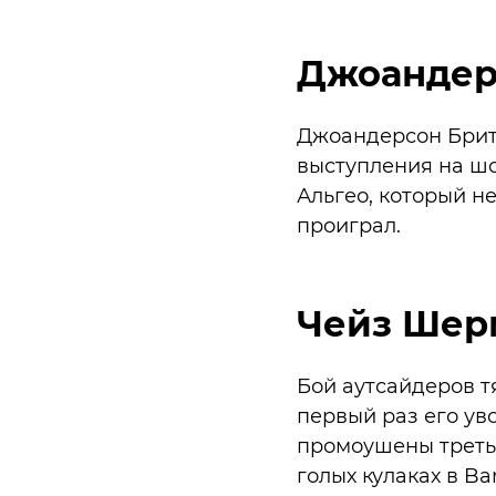
Джоандерс
Джоандерсон Брито
выступления на шоу
Альгео, который не 
проиграл.
Чейз Шер
Бой аутсайдеров т
первый раз его ув
промоушены третье
голых кулаках в Ba