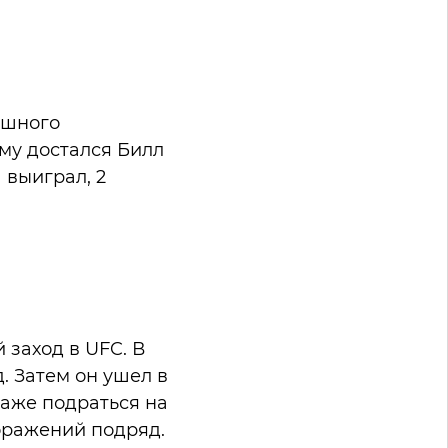
ешного
ему достался Билл
1 выиграл, 2
 заход в UFC. В
. Затем он ушел в
даже подраться на
поражений подряд.