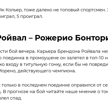
к Кольер, тоже далеко не топовый спортсмен. З
ыиграл, 5 проиграл.
Ройвал – Рожерио Бонтор
сти бой вечера. Карьера Брендона Ройвала не
го поединка в промоушене он залетел в топ-10
ко входу в титульную гонку, если бы не повред
Морено, действующего чемпиона.
только в последнем поединке оправился от се
 В прогнозе на бой читайте наше мнение о том
лел спад.