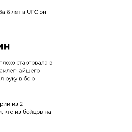
а 6 лет в UFC он
ин
плохо стартовала в
 наилегчайшего
ил руку в бою
рии из 2
, кто из бойцов на