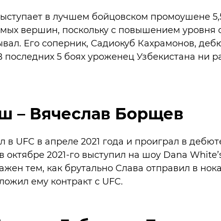
ыступает в лучшем бойцовском промоушене 5,5 
имых вершин, поскольку с повышением уровня 
вал. Его соперник, Садиокуб Кахрамонов, деб
 В последних 5 боях уроженец Узбекистана ни 
ш – Вячеслав Борщев
 в UFC в апреле 2021 года и проиграл в дебюте
 октябре 2021-го выступил на шоу Dana White’s
ажен тем, как брутально Слава отправил в нока
ожил ему контракт с UFC.