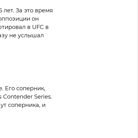
лет. За это время
оппозиции он
ютировал в UFC в
разу не услышал
. Его соперник,
 Contender Series.
ут соперника, и