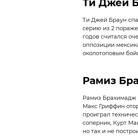
Ти Джей Б
Ти Джей Браун спас
серию из 2 пораже
годов считался оч
оппозиции мексик
околотоповым бой
Рамиз Бра
Рамиз Брахимадж п
Макс Гриффин отор
проиграл техническ
соперник, Курт Ма
но так и не постро