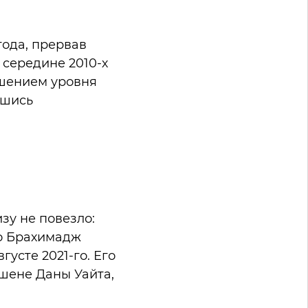
года, прервав
 середине 2010-х
ышением уровня
вшись
зу не повезло:
го Брахимадж
усте 2021-го. Его
ушене Даны Уайта,