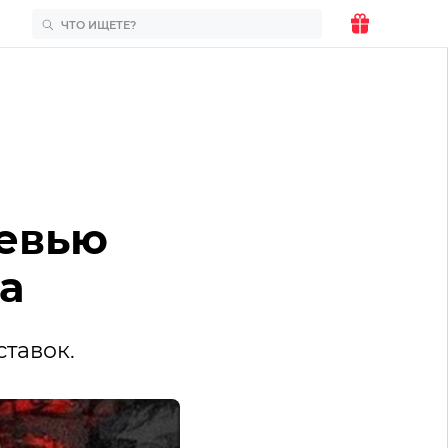
ревью
а
ставок.