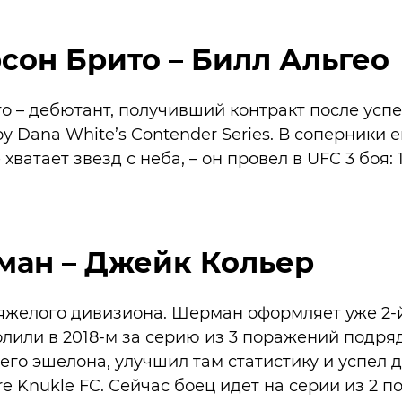
он Брито – Билл Альгео
 – дебютант, получивший контракт после усп
 Dana White’s Contender Series. В соперники 
хватает звезд с неба, – он провел в UFC 3 боя: 
ман – Джейк Кольер
яжелого дивизиона. Шерман оформляет уже 2-й
олили в 2018-м за серию из 3 поражений подряд
го эшелона, улучшил там статистику и успел 
re Knukle FC. Сейчас боец идет на серии из 2 