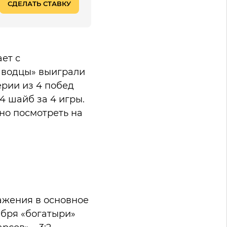
СДЕЛАТЬ СТАВКУ
ет с
заводцы» выиграли
ерии из 4 побед
4 шайб за 4 игры.
но посмотреть на
ажения в основное
ября «богатыри»