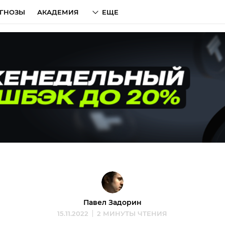
ГНОЗЫ
АКАДЕМИЯ
ЕЩЕ
Павел Задорин
15.11.2022
2 МИНУТЫ ЧТЕНИЯ