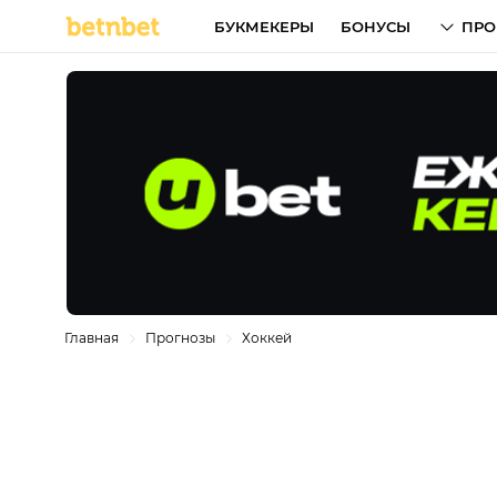
БУКМЕКЕРЫ
БОНУСЫ
ПРО
Главная
Прогнозы
Хоккей