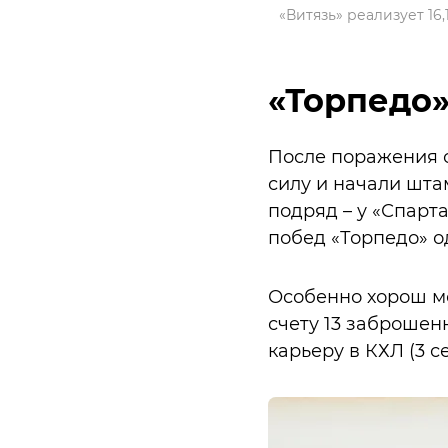
«Витязь» реализует 16,
«Торпедо
После поражения 
силу и начали шта
подряд – у «Спартака
побед «Торпедо» о
Особенно хорош мо
счету 13 заброшен
карьеру в КХЛ (3 