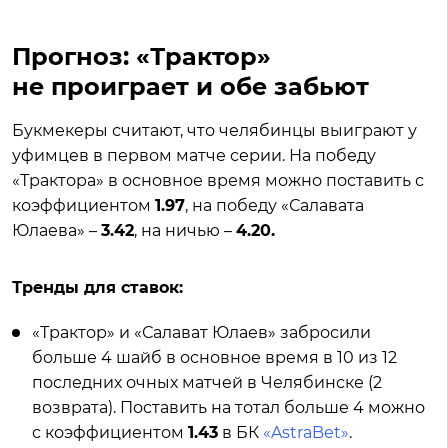
Прогноз: «Трактор»
не проиграет и обе забьют
Букмекеры считают, что челябинцы выиграют у
уфимцев в первом матче серии. На победу
«Трактора» в основное время можно поставить с
коэффициентом
1.97
, на победу «Салавата
Юлаева» –
3.42
, на ничью –
4.20.
Тренды для ставок:
«Трактор» и «Салават Юлаев» забросили
больше 4 шайб в основное время в 10 из 12
последних очных матчей в Челябинске (2
возврата). Поставить на тотал больше 4 можно
с коэффициентом
1.43
в БК
«AstraBet»
.