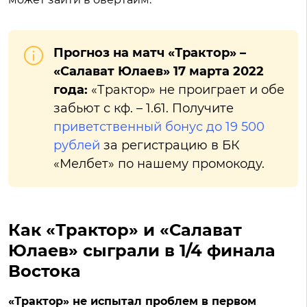
Прогноз на матч «Трактор» –
«Салават Юлаев» 17 марта 2022
года:
«Трактор» не проиграет и обе
забьют с кф. – 1.61. Получите
приветственный бонус до 19 500
рублей
за регистрацию в БК
«Мелбет» по нашему промокоду.
Как «Трактор» и «Салават
Юлаев» сыграли в 1/4 финала
Востока
«Трактор» не испытал проблем в первом