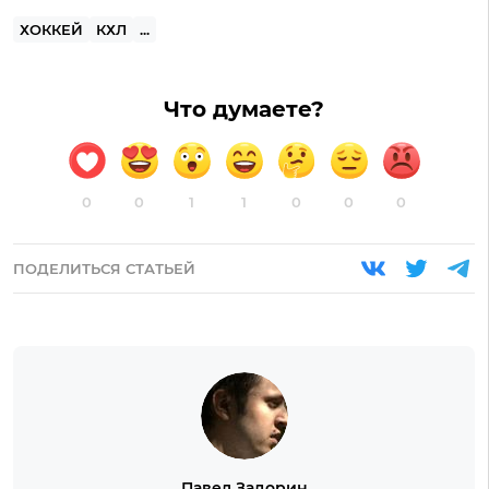
ХОККЕЙ
КХЛ
...
Что думаете?
0
0
1
1
0
0
0
ПОДЕЛИТЬСЯ СТАТЬЕЙ
Павел Задорин