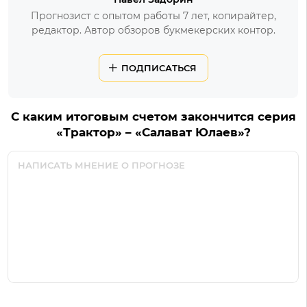
Прогнозист с опытом работы 7 лет, копирайтер,
редактор. Автор обзоров букмекерских контор.
ПОДПИСАТЬСЯ
С каким итоговым счетом закончится серия
«Трактор» – «Салават Юлаев»?