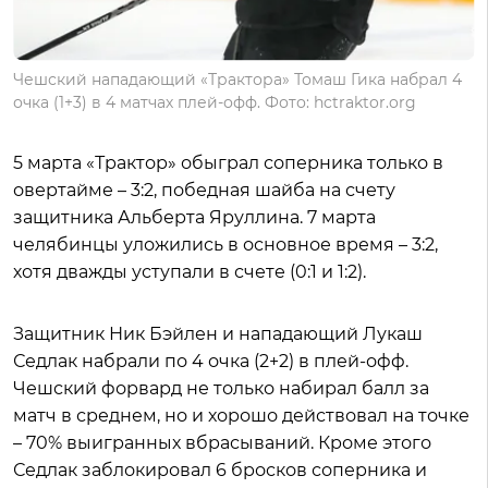
Чешский нападающий «Трактора» Томаш Гика набрал 4
очка (1+3) в 4 матчах плей-офф. Фото: hctraktor.org
5 марта «Трактор» обыграл соперника только в
овертайме – 3:2, победная шайба на счету
защитника Альберта Яруллина. 7 марта
челябинцы уложились в основное время – 3:2,
хотя дважды уступали в счете (0:1 и 1:2).
Защитник Ник Бэйлен и нападающий Лукаш
Седлак набрали по 4 очка (2+2) в плей-офф.
Чешский форвард не только набирал балл за
матч в среднем, но и хорошо действовал на точке
– 70% выигранных вбрасываний. Кроме этого
Седлак заблокировал 6 бросков соперника и