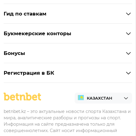
Обзор Фонбет
Гид по ставкам
Обзор Париматч
Фонбет на Андроид
Обзор Тенниси
Букмекерские конторы
Ubet на Андроид
Обзор Ubet
Букмекеры с лучшими коэффициентами
Винлайн на Андроид
Обзор Винлайн
Бонусы
Букмекеры для ставок на киберспорт
Париматч на Андроид
Обзор Pin-Up
Фрибеты
Букмекеры для ставок на футбол
Тенниси на Андроид
Обзор Олимпбет
Регистрация в БК
Бонусы за депозит
Все букмекеры Казахстана
Олимпбет на Андроид
Регистрация в Фонбет
Бонусы за регистрацию
Регистрация в Ubet
Кешбэк
Регистрация в Тенниси
Бонусы Ubet
betnbet.kz – это актуальные новости спорта Казахстана и
мира, аналитические разборы и прогнозы на спорт.
Регистрация в Олимпбет
Бонусы Фонбет
Информация на сайте предназначена только для
совершеннолетних. Сайт носит информационный
Бонусы Винлайн