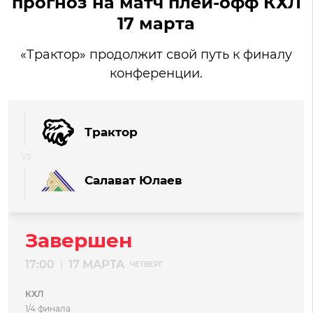
прогноз на матч плей-офф КХЛ
17 марта
«Трактор» продолжит свой путь к финалу
конференции.
Трактор
Салават Юлаев
Завершен
17:00
17 МАРТА
|
ЧЕТВЕРГ
КХЛ
1/4 финала