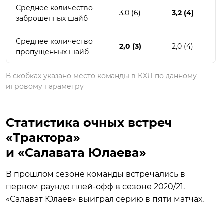
Среднее количество
3,0 (6)
3,2 (4)
заброшенных шайб
Среднее количество
2,0 (3)
2,0 (4)
пропущенных шайб
В скобках указано место команды в КХЛ по данному
игровому параметру
Статистика очных встреч
«Трактора»
и «Салавата Юлаева»
В прошлом сезоне команды встречались в
первом раунде плей-офф в сезоне 2020/21.
«Салават Юлаев» выиграл серию в пяти матчах.