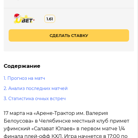
1.61
СДЕЛАТЬ СТАВКУ
Содержание
1. Прогноз на матч
2. Анализ последних матчей
3. Статистика очных встреч
17 марта на «Арене-Трактор им. Валерия
Белоусова» в Челябинске местный клуб примет
уфимский «Салават Юлаев» в первом матче 1/4
финала плей-офф КХЛ. Игра начнется в 17:00 по