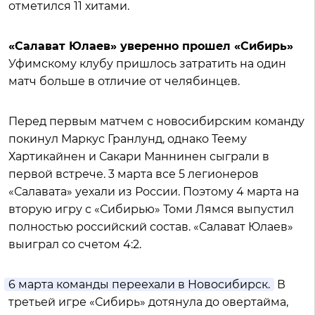
отметился 11 хитами.
«Салават Юлаев» уверенно прошел «Сибирь»
Уфимскому клубу пришлось затратить на один
матч больше в отличие от челябинцев.
Перед первым матчем с новосибирским команду
покинул Маркус Гранлунд, однако Теему
Хартикайнен и Сакари Маннинен сыграли в
первой встрече. 3 марта все 5 легионеров
«Салавата» уехали из России. Поэтому 4 марта на
вторую игру с «Сибирью» Томи Лямся выпустил
полностью российский состав. «Салават Юлаев»
выиграл со счетом 4:2.
6 марта команды переехали в Новосибирск.
В
третьей игре «Сибирь» дотянула до овертайма,