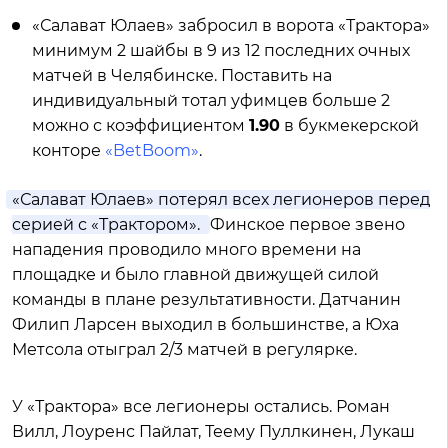
«Салават Юлаев» забросил в ворота «Трактора»
минимум 2 шайбы в 9 из 12 последних очных
матчей в Челябинске. Поставить на
индивидуальный тотал уфимцев больше 2
можно с коэффициентом
1.90
в букмекерской
конторе
«BetBoom»
.
«Салават Юлаев» потерял всех легионеров перед
серией с «Трактором».
Финское первое звено
нападения проводило много времени на
площадке и было главной движущей силой
команды в плане результативности. Датчанин
Филип Ларсен выходил в большинстве, а Юха
Метсола отыграл 2/3 матчей в регулярке.
У «Трактора» все легионеры остались. Роман
Вилл, Лоуренс Пайлат, Теему Пуллкинен, Лукаш