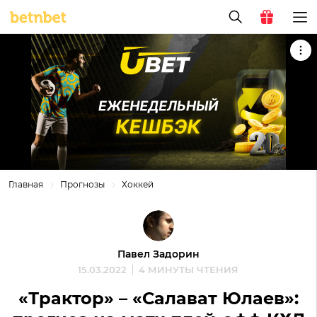
Главная
Прогнозы
Хоккей
Павел Задорин
15.03.2022
4 МИНУТЫ ЧТЕНИЯ
«Трактор» – «Салават Юлаев»: