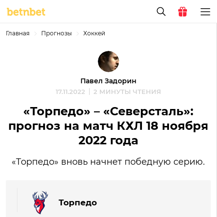
Главная
Прогнозы
Хоккей
Павел Задорин
17.11.2022
2 МИНУТЫ ЧТЕНИЯ
«Торпедо» – «Северсталь»:
прогноз на матч КХЛ 18 ноября
2022 года
«Торпедо» вновь начнет победную серию.
Торпедо