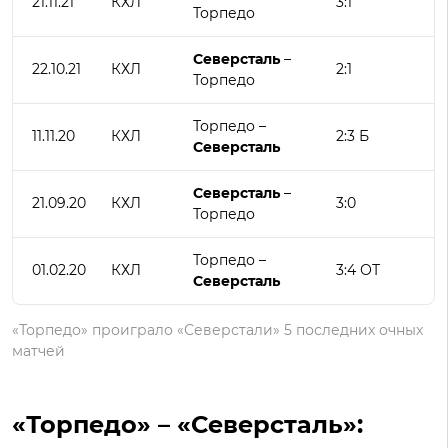
21.11.21
КХЛ
3:1
Торпедо
Северсталь
–
22.10.21
КХЛ
2:1
Торпедо
Торпедо –
11.11.20
КХЛ
2:3 Б
Северсталь
Северсталь
–
21.09.20
КХЛ
3:0
Торпедо
Торпедо –
01.02.20
КХЛ
3:4 ОТ
Северсталь
«Торпедо» проиграло «Северстали» 5 последних очных
матчей
«Торпедо» – «Северсталь»: