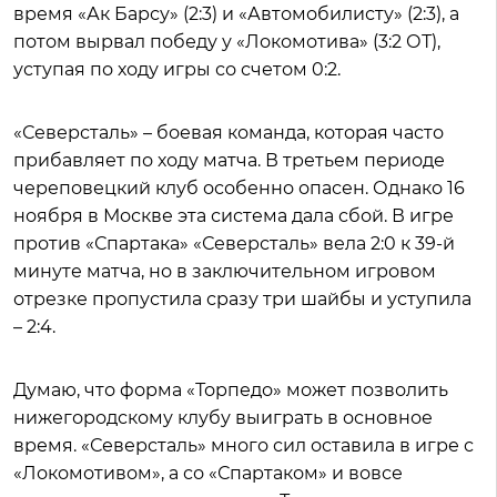
время «Ак Барсу» (2:3) и «Автомобилисту» (2:3), а
потом вырвал победу у «Локомотива» (3:2 ОТ),
уступая по ходу игры со счетом 0:2.
«Северсталь» – боевая команда, которая часто
прибавляет по ходу матча. В третьем периоде
череповецкий клуб особенно опасен. Однако 16
ноября в Москве эта система дала сбой. В игре
против «Спартака» «Северсталь» вела 2:0 к 39-й
минуте матча, но в заключительном игровом
отрезке пропустила сразу три шайбы и уступила
– 2:4.
Думаю, что форма «Торпедо» может позволить
нижегородскому клубу выиграть в основное
время. «Северсталь» много сил оставила в игре с
«Локомотивом», а со «Спартаком» и вовсе