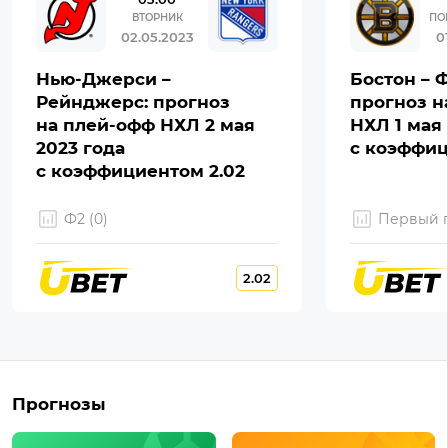
ВТОРНИК
ПО
02.05.2023
0
Нью-Джерси –
Бостон – 
Рейнджерс: прогноз
прогноз н
на плей-офф НХЛ 2 мая
НХЛ 1 мая 
2023 года
с коэффиц
с коэффициентом 2.02
Ф2 (0)
Первый г
2.02
Прогнозы