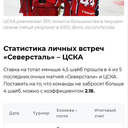
ЦСКА реализовал 33% попыток большинства в текущем
сезоне (пятый результат в КХЛ). Фото: vk.com/hccska
Статистика личных встреч
«Северсталь» – ЦСКА
Ставка на тотал меньше 4,5 шайб прошла в 4 из 5
последних очных матчей «Северстали» и ЦСКА.
Поставить на то, что команды не забросят больше
4 шайб, можно с коэффициентом
2.18.
Хозяева –
Итоговый
Дата
Турнир
гости
счет