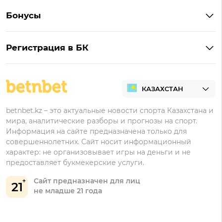
Букмекеры с лучшими коэффициентами
Винлайн на Андроид
Обзор Винлайн
Бонусы
Букмекеры для ставок на киберспорт
Париматч на Андроид
Обзор Pin-Up
Фрибеты
Букмекеры для ставок на футбол
Тенниси на Андроид
Обзор Олимпбет
Регистрация в БК
Бонусы за депозит
Все букмекеры Казахстана
Олимпбет на Андроид
Регистрация в Фонбет
Бонусы за регистрацию
Регистрация в Ubet
Кешбэк
Регистрация в Тенниси
Бонусы Ubet
betnbet.kz – это актуальные новости спорта Казахстана и
мира, аналитические разборы и прогнозы на спорт.
Регистрация в Олимпбет
Бонусы Фонбет
Информация на сайте предназначена только для
совершеннолетних. Сайт носит информационный
Бонусы Винлайн
характер: не организовывает игры на деньги и не
Бонусы Тенниси
предоставляет букмекерские услуги.
Сайт предназначен для лиц
21
не младше 21 года