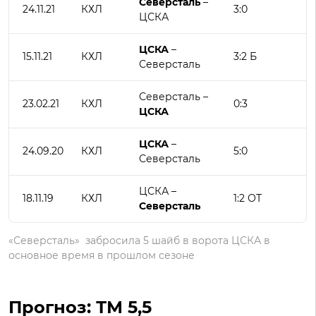
Северсталь
–
24.11.21
КХЛ
3:0
ЦСКА
ЦСКА
–
15.11.21
КХЛ
3:2 Б
Северсталь
Северсталь –
23.02.21
КХЛ
0:3
ЦСКА
ЦСКА
–
24.09.20
КХЛ
5:0
Северсталь
ЦСКА –
18.11.19
КХЛ
1:2 ОТ
Северсталь
«Северсталь» забросила 5 шайб в ворота ЦСКА в
основное время в прошлом сезоне
Прогноз: ТМ 5,5