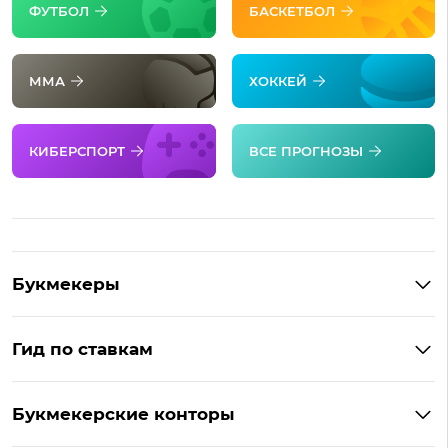
ФУТБОЛ
БАСКЕТБОЛ
ММА
ХОККЕЙ
КИБЕРСПОРТ
ВСЕ ПРОГНОЗЫ
Букмекеры
Обзор Фонбет
Гид по ставкам
Обзор Париматч
Фонбет на Андроид
Обзор Тенниси
Букмекерские конторы
Ubet на Андроид
Обзор Ubet