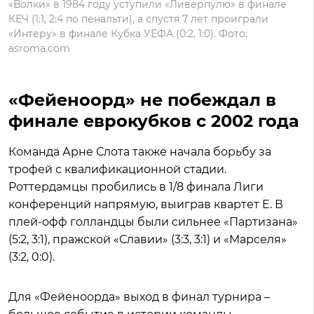
«Волки» в 1984 году уступили «Ливерпулю» в финале
КЕЧ (1:1, 2:4 по пенальти), а спустя 7 лет проиграли
«Интеру» в финале Кубка УЕФА (0:2, 1:0). Фото:
asroma.com
«Фейеноорд» не побеждал в
финале еврокубков с 2002 года
Команда Арне Слота также начала борьбу за
трофей с квалификационной стадии.
Роттердамцы пробились в 1/8 финала Лиги
конференций напрямую, выиграв квартет E. В
плей-офф голландцы были сильнее «Партизана»
(5:2, 3:1), пражской «Славии» (3:3, 3:1) и «Марселя»
(3:2, 0:0).
Для «Фейеноорда» выход в финал турнира –