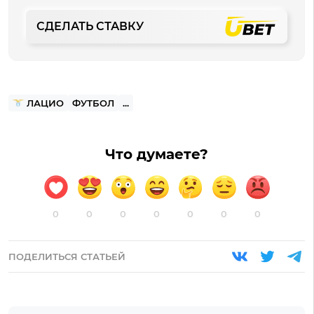
СДЕЛАТЬ СТАВКУ
ЛАЦИО
ФУТБОЛ
...
Что думаете?
0
0
0
0
0
0
0
ПОДЕЛИТЬСЯ СТАТЬЕЙ