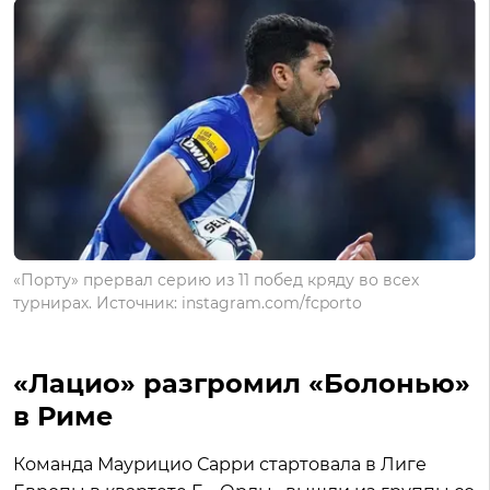
«Порту» прервал серию из 11 побед кряду во всех
турнирах. Источник: instagram.com/fcporto
«Лацио» разгромил «Болонью»
в Риме
Команда Маурицио Сарри стартовала в Лиге