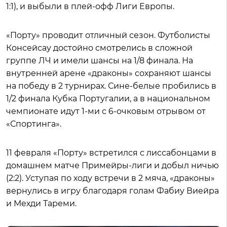
1:1), и выбыли в плей-офф Лиги Европы.
«Порту» проводит отличный сезон. Футболисты
Консейсау достойно смотрелись в сложной
группе ЛЧ и имели шансы на 1/8 финала. На
внутренней арене «драконы» сохраняют шансы
на победу в 2 турнирах. Сине-белые пробились в
1/2 финала Кубка Португалии, а в национальном
чемпионате идут 1-ми с 6-очковым отрывом от
«Спортинга».
11 февраля «Порту» встретился с лиссабонцами в
домашнем матче Примейры-лиги и добыл ничью
(2:2). Уступая по ходу встречи в 2 мяча, «драконы»
вернулись в игру благодаря голам Фабиу Виейра
и Мехди Тареми.