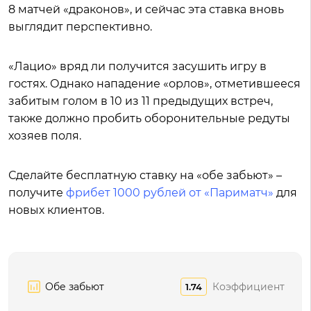
8 матчей «драконов», и сейчас эта ставка вновь
выглядит перспективно.
«Лацио» вряд ли получится засушить игру в
гостях. Однако нападение «орлов», отметившееся
забитым голом в 10 из 11 предыдущих встреч,
также должно пробить оборонительные редуты
хозяев поля.
Сделайте бесплатную ставку на «обе забьют» –
получите
фрибет 1000 рублей от «Париматч»
для
новых клиентов.
Обе забьют
Коэффициент
1.74