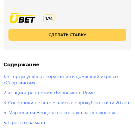
1.74
СДЕЛАТЬ СТАВКУ
Содержание
1. «Порту» ушел от поражения в домашней игре со
«Спортингом»
2. «Лацио» разгромил «Болонью» в Риме
3. Соперники не встречались в еврокубках почти 20 лет
4. Марчесин и Венделл не сыграют за «драконов»
5. Прогноз на матч