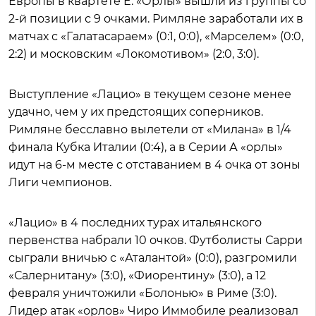
Европы в квартете E. «Орлы» вышли из группы со
2-й позиции с 9 очками. Римляне заработали их в
матчах с «Галатасараем» (0:1, 0:0), «Марселем» (0:0,
2:2) и московским «Локомотивом» (2:0, 3:0).
Выступление «Лацио» в текущем сезоне менее
удачно, чем у их предстоящих соперников.
Римляне бесславно вылетели от «Милана» в 1/4
финала Кубка Италии (0:4), а в Серии А «орлы»
идут на 6-м месте с отставанием в 4 очка от зоны
Лиги чемпионов.
«Лацио» в 4 последних турах итальянского
первенства набрали 10 очков. Футболисты Сарри
сыграли вничью с «Аталантой» (0:0), разгромили
«Салернитану» (3:0), «Фиорентину» (3:0), а 12
февраля уничтожили «Болонью» в Риме (3:0).
Лидер атак «орлов» Чиро Иммобиле реализовал