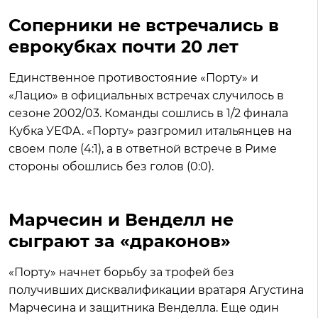
Соперники не встречались в
еврокубках почти 20 лет
Единственное противостояние «Порту» и
«Лацио» в официальных встречах случилось в
сезоне 2002/03. Команды сошлись в 1/2 финала
Кубка УЕФА. «Порту» разгромил итальянцев на
своем поле (4:1), а в ответной встрече в Риме
стороны обошлись без голов (0:0).
Марчесин и Венделл не
сыграют за «драконов»
«Порту» начнет борьбу за трофей без
получивших дисквалификации вратаря Агустина
Марчесина и защитника Венделла. Еще один