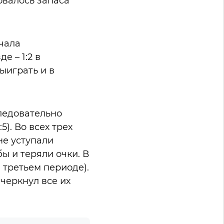
овалось запаса
чала
 – 1:2 в
ыиграть и в
ледовательно
5). Во всех трех
не уступали
ы и теряли очки. В
 третьем периоде).
черкнул все их