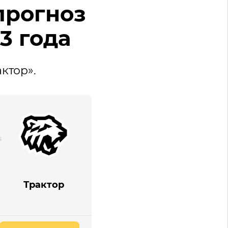
прогноз
3 года
ктор».
Трактор