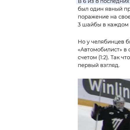
В 6 из 8 последних
был один явный пр
поражение на свое
3 шайбы в каждом 
Но у челябинцев б
«Автомобилист» в с
счетом (1:2). Так 
первый взгляд.