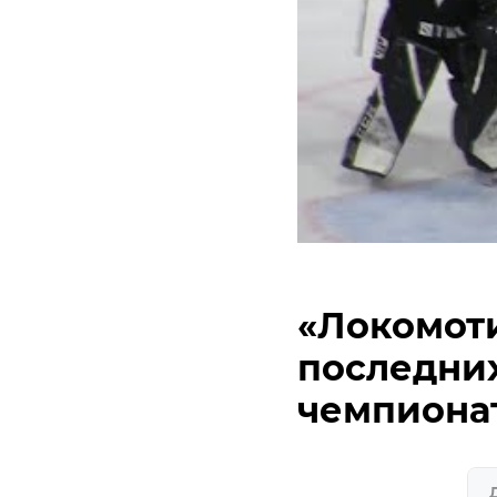
«Локомоти
последних
чемпиона