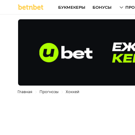
БУКМЕКЕРЫ
БОНУСЫ
ПРО
Главная
Прогнозы
Хоккей