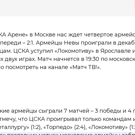
КА Арене» в Москве нас ждет четвертое армей
впереди – 2:1. Армейцы Невы проиграли в декаб
ам. ЦСКА уступил «Локомотиву» в Ярославле 
 двух играх. Матч начнется в 19:30 по московс
 посмотреть на канале «Матч ТВ!».
кие армейцы сыграли 7 матчей – 3 победы и 4
тмечу, что ЦСКА проигрывал только командам и
ллургу» (1:2), «Торпедо» (2:4), «Локомотиву» (1