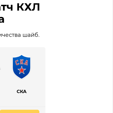
атч КХЛ
а
ичества шайб.
СКА