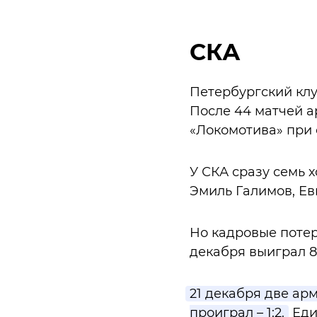
СКА
Петербургский клу
После 44 матчей а
«Локомотива» при
У СКА сразу семь х
Эмиль Галимов, Ев
Но кадровые потер
декабря выиграл 8 
21 декабря две ар
проиграл – 1:2.
Еди