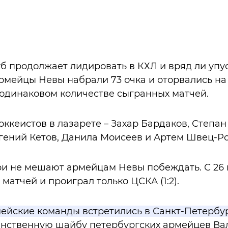
б продолжает лидировать в КХЛ и вряд ли упус
рмейцы Невы набрали 73 очка и оторвались на 
 одинаковом количестве сыгранных матчей.
оккеистов в лазарете – Захар Бардаков, Степа
гений Кетов, Данила Моисеев и Артем Швец-Ро
и не мешают армейцам Невы побеждать. С 26 
матчей и проиграл только ЦСКА (1:2).
мейские команды встретились в Санкт-Петербур
нственную шайбу петербургских армейцев Ва