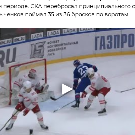
м периоде. СКА перебросал принципиального со
рыченков поймал 35 из 36 бросков по в