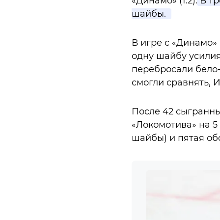
«Динамо» (1:2).
В тр
шайбы.
В игре с «Динамо»
одну шайбу усилия
перебросали бело-г
смогли сравнять, 
После 42 сыгранны
«Локомотива» на 5 
шайбы) и пятая об