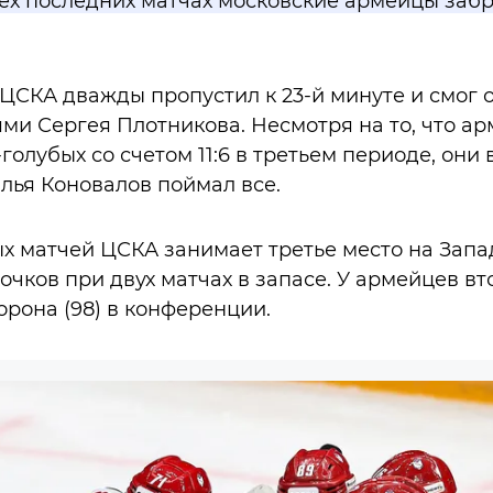
ех последних матчах московские армейцы забр
 ЦСКА дважды пропустил к 23-й минуте и смог 
ми Сергея Плотникова. Несмотря на то, что а
олубых со счетом 11:6 в третьем периоде, они 
Илья Коновалов поймал все.
х матчей ЦСКА занимает третье место на Запад
очков при двух матчах в запасе. У армейцев вто
орона (98) в конференции.