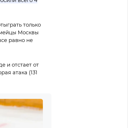
осили всего 4
отыграть только
рмейцы Москвы
все равно не
е и отстает от
рая атака (131