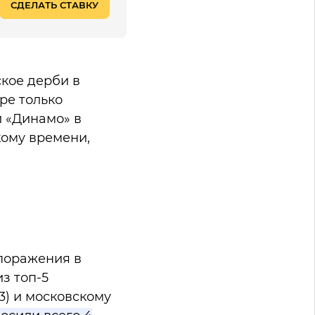
СДЕЛАТЬ СТАВКУ
ское дерби в
ре только
и «Динамо» в
кому времени,
 поражения в
з топ-5
:3) и московскому