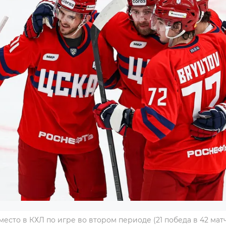
есто в КХЛ по игре во втором периоде (21 победа в 42 матча