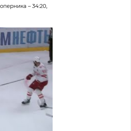
перника – 34:20,
оротам.