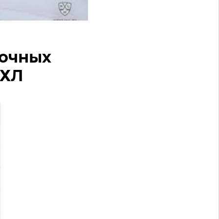
 очных
КХЛ