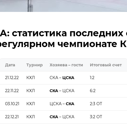
А: статистика последних
регулярном чемпионате 
Дата
Турнир
Хозяева – гости
Итоговый счет
21.12.22
КХЛ
СКА –
ЦСКА
1:2
22.11.22
КХЛ
СКА
– ЦСКА
6:2
03.10.21
КХЛ
ЦСКА –
СКА
2:3 ОТ
22.12.21
КХЛ
СКА
– ЦСКА
3:2 ОТ