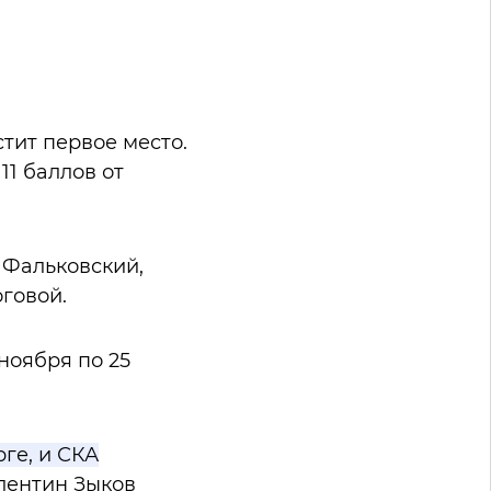
тит первое место.
11 баллов от
н Фальковский,
говой.
ноября по 25
ге, и СКА
лентин Зыков