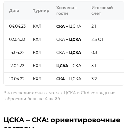
Хозяева –
Итоговый
Дата
Турнир
гости
счет
04.04.23
КХЛ
СКА
– ЦСКА
2:1
02.04.23
КХЛ
СКА –
ЦСКА
2:3 ОТ
14.04.22
КХЛ
СКА –
ЦСКА
0:3
12.04.22
КХЛ
ЦСКА
– СКА
3:1
10.04.22
КХЛ
СКА
– ЦСКА
3:2
В 4 последних очных матчах ЦСКА и СКА команды не
забросили больше 4 шайб
ЦСКА – СКА: ориентировочные