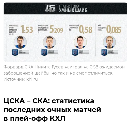
Форвард СКА Никита Гусев наиграл на 0,58 ожидаемой
заброшенной шайбы, но так и не смог отличиться.
Источник: khl.ru
ЦСКА – СКА: статистика
последних очных матчей
в плей-офф КХЛ