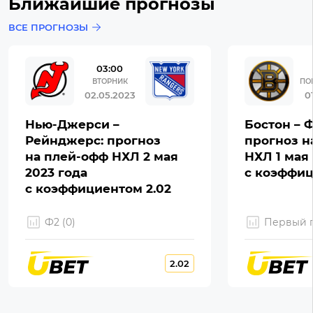
Ближайшие прогнозы
ВСЕ ПРОГНОЗЫ
03:00
ВТОРНИК
ПО
02.05.2023
0
Нью-Джерси –
Бостон – 
Рейнджерс: прогноз
прогноз н
на плей-офф НХЛ 2 мая
НХЛ 1 мая 
2023 года
с коэффиц
с коэффициентом 2.02
Ф2 (0)
Первый г
2.02