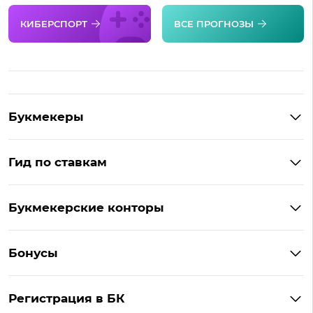
КИБЕРСПОРТ
ВСЕ ПРОГНОЗЫ
Букмекеры
Обзор Фонбет
Гид по ставкам
Обзор Париматч
Фонбет на Андроид
Обзор Тенниси
Букмекерские конторы
Ubet на Андроид
Обзор Ubet
Букмекеры с лучшими коэффициентами
Винлайн на Андроид
Обзор Винлайн
Бонусы
Букмекеры для ставок на киберспорт
Париматч на Андроид
Обзор Pin-Up
Фрибеты
Букмекеры для ставок на футбол
Тенниси на Андроид
Обзор Олимпбет
Регистрация в БК
Бонусы за депозит
Все букмекеры Казахстана