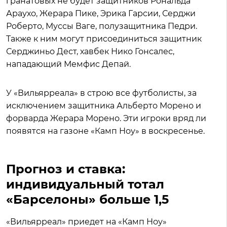
гранатовых не будет защитников Рональда
Араухо, Жерара Пике, Эрика Гарсии, Серджи
Роберто, Муссы Ваге, полузащитника Педри.
Также к ним могут присоединиться защитник
Серджиньо Дест, хавбек Нико Гонсалес,
нападающий Мемфис Депай.
У «Вильярреала» в строю все футболисты, за
исключением защитника Альберто Морено и
форварда Жерара Морено. Эти игроки вряд ли
появятся на газоне «Камп Ноу» в воскресенье.
Прогноз и ставка:
индивидуальный тотал
«Барселоны» больше 1,5
«Вильярреал» приедет на «Камп Ноу»