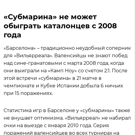
«Субмарина» не может
обыграть каталонцев с 2008
года
«Барселона» – традиционно неудобный соперник
для «Вильярреала». Валенсийцы не знают побед
над сине-гранатовыми с марта 2008 года, когда
они выиграли на «Камп Ноу» со счетом 2:1. После
этой встречи «субмарина» в 21 матче в
чемпионате и Кубке Испании добыла 6 ничьих
при 15 поражениях.
Статистика игр в Барселоне у «субмарины» также
не внушает оптимизма. «Вильярреал» не набирал
очки на выезде с января 2010 года. Серия
поражений валенсийцев во всех турнирах на