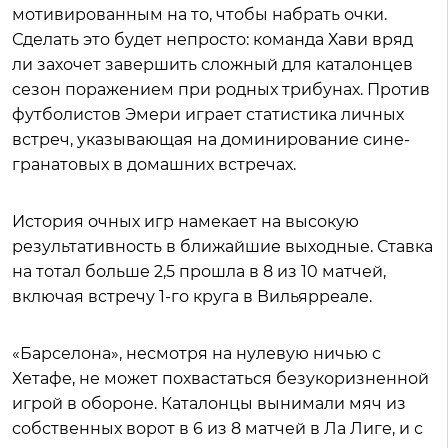
мотивированным на то, чтобы набрать очки.
Сделать это будет непросто: команда Хави вряд
ли захочет завершить сложный для каталонцев
сезон поражением при родных трибунах. Против
футболистов Эмери играет статистика личных
встреч, указывающая на доминирование сине-
гранатовых в домашних встречах.
История очных игр намекает на высокую
результативность в ближайшие выходные. Ставка
на тотал больше 2,5 прошла в 8 из 10 матчей,
включая встречу 1-го круга в Вильярреале.
«Барселона», несмотря на нулевую ничью с
Хетафе, не может похвастаться безукоризненной
игрой в обороне. Каталонцы вынимали мяч из
собственных ворот в 6 из 8 матчей в Ла Лиге, и с