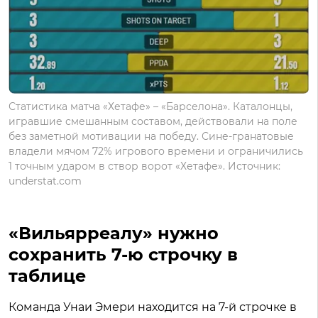
Статистика матча «Хетафе» – «Барселона». Каталонцы,
игравшие смешанным составом, действовали на поле
без заметной мотивации на победу. Сине-гранатовые
владели мячом 72% игрового времени и ограничились
1 точным ударом в створ ворот «Хетафе». Источник:
understat.com
«Вильярреалу» нужно
сохранить 7-ю строчку в
таблице
Команда Унаи Эмери находится на 7-й строчке в