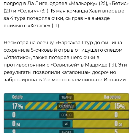
подряд в Ла Лиге, одолев «Мальорку» (2:1), «Бетис»
(2:1) и «Сельту» (3:1). 15 мая команда Хави впервые
за 4 тура потеряла очки, сыграв на выезде
вничью с «Хетафе» (1:1).
Несмотря на осечку, «Барса»за 1 тур до финиша
сохранила 5-очковый отрыв от идущего следом
«Атлетико», также потерявшего очки в
противостоянии с «Севильей» в Мадриде (1:1). Эти
результаты позволили каталонцам досрочно
забронировать 2-е место в чемпионате Испании.