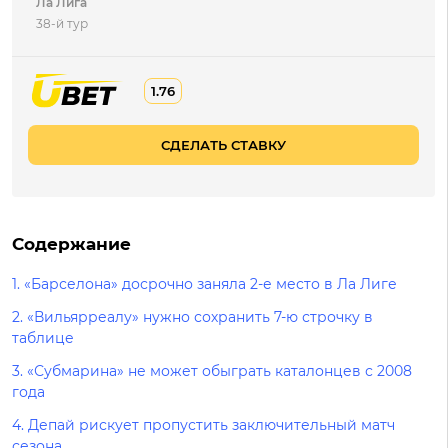
Ла Лига
38-й тур
1.76
СДЕЛАТЬ СТАВКУ
Содержание
1. «Барселона» досрочно заняла 2-е место в Ла Лиге
2. «Вильярреалу» нужно сохранить 7-ю строчку в
таблице
3. «Субмарина» не может обыграть каталонцев с 2008
года
4. Депай рискует пропустить заключительный матч
сезона