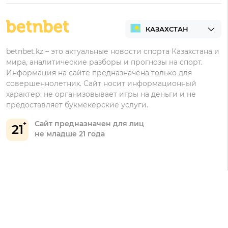
Олимпбет на Андроид
Регистрация в Фонбет
Бонусы за регистрацию
Регистрация в Ubet
Кешбэк
Регистрация в Тенниси
Бонусы Ubet
betnbet.kz – это актуальные новости спорта Казахстана и
мира, аналитические разборы и прогнозы на спорт.
Регистрация в Олимпбет
Бонусы Фонбет
Информация на сайте предназначена только для
совершеннолетних. Сайт носит информационный
Бонусы Винлайн
характер: не организовывает игры на деньги и не
Бонусы Тенниси
предоставляет букмекерские услуги.
Сайт предназначен для лиц
21
не младше 21 года