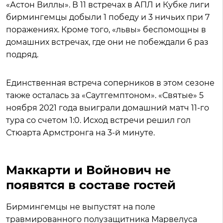
«Астон Виллы». В 11 встречах в АПЛ и Кубке лиги
бирмингемцы добыли 1 победу и 3 ничьих при 7
поражениях. Кроме того, «львы» беспомощны в
домашних встречах, где они не побеждали 6 раз
подряд.
Единственная встреча соперников в этом сезоне
также осталась за «Саутгемптоном». «Святые» 5
ноября 2021 года выиграли домашний матч 11-го
тура со счетом 1:0. Исход встречи решил гол
Стюарта Армстронга на 3-й минуте.
Маккарти и Войнович не
появятся в составе гостей
Бирмингемцы не выпустят на поле
травмированного полузащитника Марвелуса