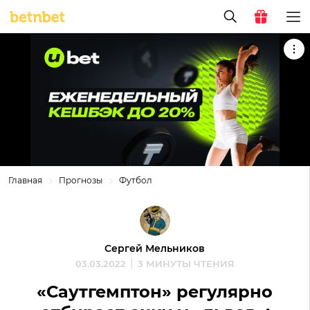
Главная
Прогнозы
Футбол
Сергей Мельников
03.03.2022
3 МИНУТЫ ЧТЕНИЯ
«Саутгемптон» регулярно