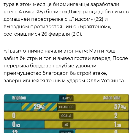
тура в этом месяце бирмингемцы заработали
всего 4 очка. Футболисты Джеррарда добыли их в
домашней перестрелке с «Лидсом» (2:2) и
выездном противостоянии с «Брайтоном»,
состоявшимся 26 февраля (2:0).
«Львы» отлично начали этот матч: Мэтти Кэш
забил быстрый гол и вывел гостей вперед. После
перерыва бордово-голубые удвоили
преимущество благодаря быстрой атаке,
завершившейся точным ударом Олли Уоткинса.