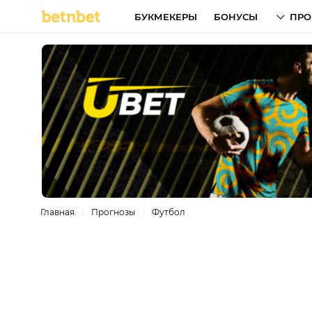
БУКМЕКЕРЫ
БОНУСЫ
ПРО
Главная
Прогнозы
Футбол