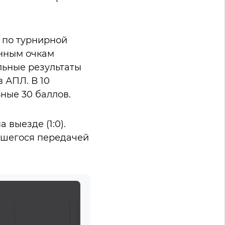
 по турнирной
янным очкам
льные результаты
 АПЛ. В 10
ные 30 баллов.
выезде (1:0).
вшегося передачей