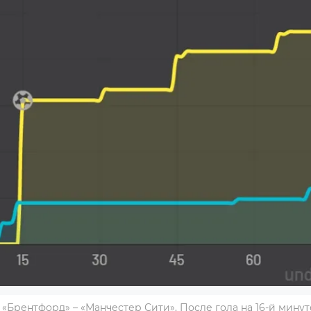
 «Брентфорд» – «Манчестер Сити». После гола на 16-й минут