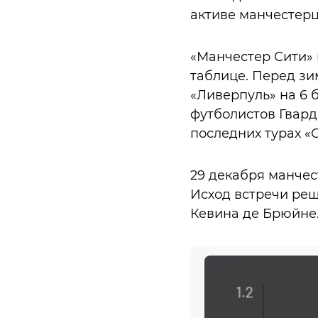
активе манчестерц
«Манчестер Сити» 
таблице. Перед з
«Ливерпуль» на 6 
футболистов Гвард
последних турах «
29 декабря манчес
Исход встречи ре
Кевина де Брюйне