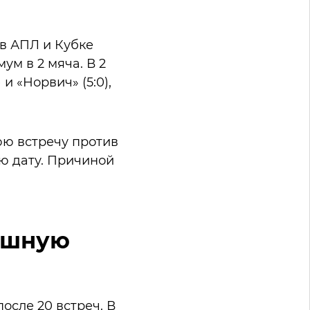
 в АПЛ и Кубке
м в 2 мяча. В 2
и «Норвич» (5:0),
ю встречу против
ю дату. Причиной
ышную
осле 20 встреч. В