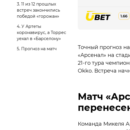
3. 11 из 12 прошлых
встреч закончились
победой «горожан»
1.66
4. У Артеты
коронавирус, а Торрес
уехал в «Барселону»
Точный прогноз на 
5. Прогноз на матч
«Арсенал» на стад
21-го тура чемпио
Okko. Встреча начн
Матч «Арс
перенесе
Команда Микеля Ар