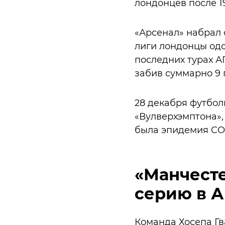
лондонцев после 19
«Арсенал» набрал 
лиги лондонцы одо
последних турах АП
забив суммарно 9 
28 декабря футбо
«Вулверхэмптона»,
была эпидемия COV
«Манчест
серию в А
Команда Хосепа Гв