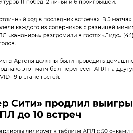
 туров 11 побед, 2 ничьи и 6 проигрышей.
отличный ход в последних встречах. В 5 матчах
лели каждого из соперников с разницей миниму
Л «канониры» разгромили в гостях «Лидс» (4:1) 
голов.
листы Артеты должны были проводить домашню
 однако этот матч был перенесен АПЛ на другу
ID-19 в стане гостей.
ер Сити» продлил выигр
ПЛ до 10 встреч
ардиолы лидирует в таблице АПЛ с 50 очками п