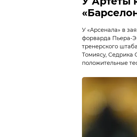
У Артеты 
«Барсело
У «Арсенала» в за
форварда Пьера-Э
тренерского штаба
Томиясу, Седрика 
положительные тес