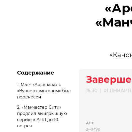
«Ар
«Манч
«Кано
Содержание
Заверше
1. Матч «Арсенала» с
15:30
01 ЯНВАРЯ
|
«Вулверхэмптоном» был
перенесен
2. «Манчестер Сити»
продлил выигрышную
серию в АПЛ до 10
АПЛ
встреч
21-й тур