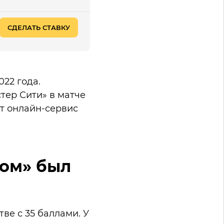
СДЕЛАТЬ СТАВКУ
022 года.
тер Сити» в матче
т онлайн-сервис
ном» был
ве с 35 баллами. У