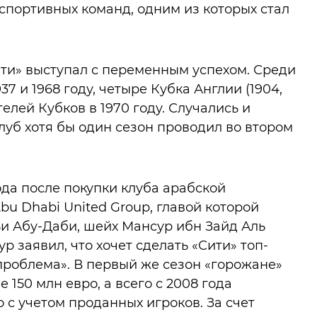
 спортивных команд, одним из которых стал
ити» выступал с переменным успехом. Среди
7 и 1968 году, четыре Кубка Англии (1904,
ателей Кубков в 1970 году. Случались и
луб хотя бы один сезон проводил во втором
ода после покупки клуба арабской
u Dhabi United Group, главой которой
и Абу-Даби, шейх Мансур ибн Зайд Аль
р заявил, что хочет сделать «Сити» топ-
 проблема». В первый же сезон «горожане»
 150 млн евро, а всего с 2008 года
о с учетом проданных игроков. За счет