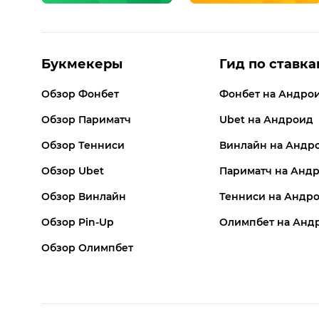
Букмекеры
Гид по ставк
Обзор Фонбет
Фонбет на Андро
Обзор Париматч
Ubet на Андроид
Обзор Тенниси
Винлайн на Андр
Обзор Ubet
Париматч на Анд
Обзор Винлайн
Тенниси на Андр
Обзор Pin-Up
Олимпбет на Анд
Обзор Олимпбет