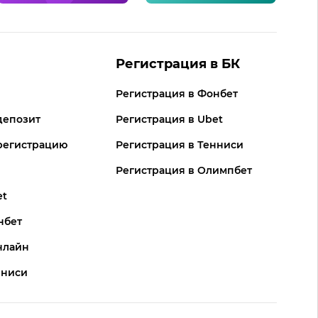
Регистрация в БК
Регистрация в Фонбет
депозит
Регистрация в Ubet
регистрацию
Регистрация в Тенниси
Регистрация в Олимпбет
et
нбет
нлайн
нниси