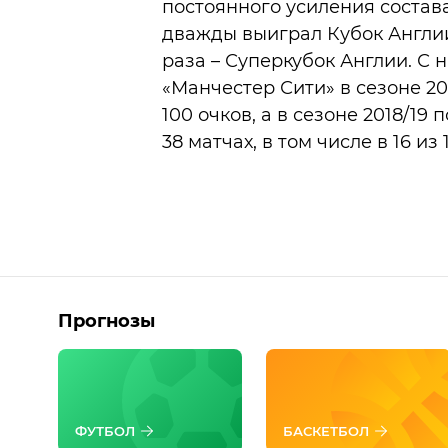
постоянного усиления состав
дважды выиграл Кубок Англии,
раза – Суперкубок Англии. С
«Манчестер Сити» в сезоне 2
100 очков, а в сезоне 2018/19
38 матчах, в том числе в 16 из
Прогнозы
ФУТБОЛ
БАСКЕТБОЛ