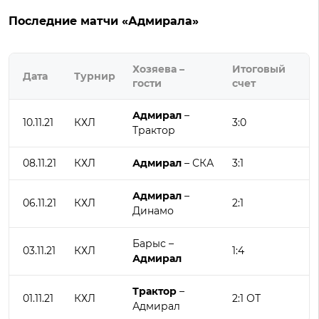
Последние матчи «Адмирала»
Хозяева –
Итоговый
Дата
Турнир
гости
счет
Адмирал
–
10.11.21
КХЛ
3:0
Трактор
08.11.21
КХЛ
Адмирал
– СКА
3:1
Адмирал
–
06.11.21
КХЛ
2:1
Динамо
Барыс –
03.11.21
КХЛ
1:4
Адмирал
Трактор
–
01.11.21
КХЛ
2:1 ОТ
Адмирал