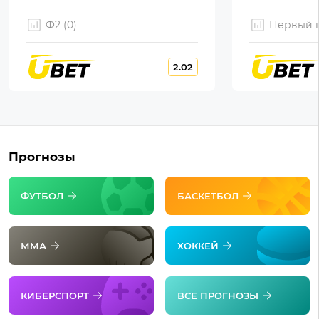
Ф2 (0)
Первый г
2.02
Прогнозы
ФУТБОЛ
БАСКЕТБОЛ
ММА
ХОККЕЙ
КИБЕРСПОРТ
ВСЕ ПРОГНОЗЫ