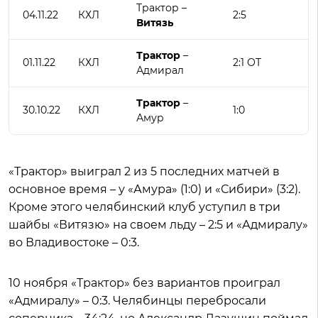
Трактор –
04.11.22
КХЛ
2:5
Витязь
Трактор
–
01.11.22
КХЛ
2:1 ОТ
Адмирал
Трактор
–
30.10.22
КХЛ
1:0
Амур
«Трактор» выиграл 2 из 5 последних матчей в
основное время – у «Амура» (1:0) и «Сибири» (3:2).
Кроме этого челябинский клуб уступил в три
шайбы «Витязю» на своем льду – 2:5 и «Адмиралу»
во Владивостоке – 0:3.
10 ноября «Трактор» без вариантов проиграл
«Адмиралу» – 0:3. Челябинцы перебросали