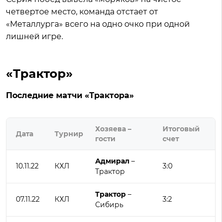
четвертое место, команда отстает от
«Металлурга» всего на одно очко при одной
лишней игре.
«Трактор»
Последние матчи «Трактора»
Хозяева –
Итоговый
Дата
Турнир
гости
счет
Адмирал
–
10.11.22
КХЛ
3:0
Трактор
Трактор
–
07.11.22
КХЛ
3:2
Сибирь