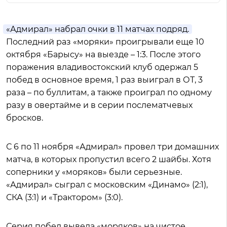
«Адмирал» набрал очки в 11 матчах подряд.
Последний раз «моряки» проигрывали еще 10
октября «Барысу» на выезде – 1:3. После этого
поражения владивостокский клуб одержал 5
побед в основное время, 1 раз выиграл в ОТ, 3
раза – по буллитам, а также проиграл по одному
разу в овертайме и в серии послематчевых
бросков.
С 6 по 11 ноября «Адмирал» провел три домашних
матча, в которых пропустил всего 2 шайбы. Хотя
соперники у «моряков» были серьезные.
«Адмирал» сыграл с московским «Динамо» (2:1),
СКА (3:1) и «Трактором» (3:0).
Серия побед вывела «моряков» на чистое