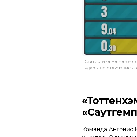
Статистика матча «Уотф
удары не отличались оп
«Тоттенхэ
«Саутгемп
Команда Антонио Ко