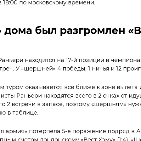
в 18:00 по московскому времени.
 дома был разгромлен «В
аньери находится на 17-й позиции в чемпионат
треч. У «шершней» 4 победы, 1 ничья и 12 прои
м туром оказывается все ближе к зоне вылета 
исты Раньери находятся всего в 2 очках от иду
ого 2 встречи в запасе, поэтому «шершням» нуж
ю в таблице.
ая армия» потерпела 5-е поражение подряд в А
упным счетом лондонскому «Вест Хэму» (1:4). «