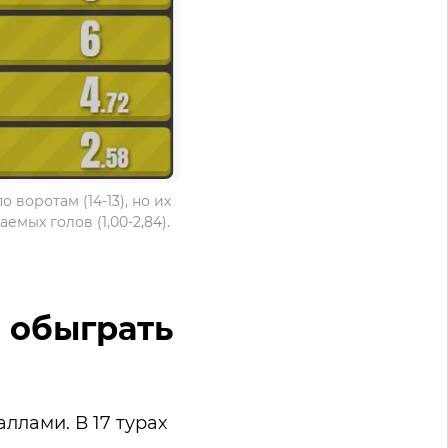
 воротам (14-13), но их
мых голов (1,00-2,84).
е обыграть
ллами. В 17 турах