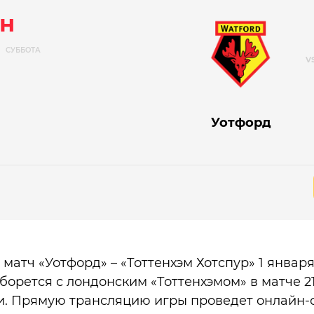
н
СУББОТА
Уотфорд
матч «Уотфорд» – «Тоттенхэм Хотспур» 1 января
борется с лондонским «Тоттенхэмом» в матче 21
и. Прямую трансляцию игры проведет онлайн-с