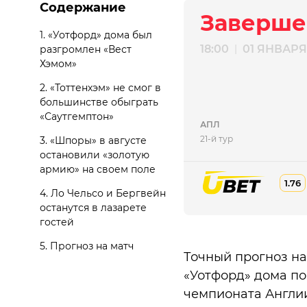
Содержание
Заверше
1. «Уотфорд» дома был
18:00
01 ЯНВАРЯ
|
разгромлен «Вест
Хэмом»
2. «Тоттенхэм» не смог в
большинстве обыграть
«Саутгемптон»
АПЛ
21-й тур
3. «Шпоры» в августе
остановили «золотую
армию» на своем поле
1.76
4. Ло Чельсо и Бергвейн
останутся в лазарете
гостей
5. Прогноз на матч
Точный прогноз на 
«Уотфорд» дома по
чемпионата Англи