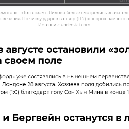
емптон» – «Тоттенхэм». Лилово-белые смотрелись значитель
 везения. По числу ударов в створ (11-2) «шпоры» намного 
Источник: understat.com
 августе остановили «зо
 своем поле
тфорд» уже состязались в нынешнем первенстве 
 Лондоне 28 августа. Хозяева поля добились п
 (1:0) благодаря голу Сон Хын Мина в конце 1
 и Бергвейн останутся в 