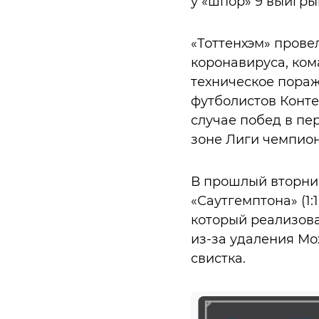
у «шпор» 9 выигры
«Тоттенхэм» прове
коронавируса, ком
техническое пораж
футболистов Конте
случае побед в пе
зоне Лиги чемпион
В прошлый вторник
«Саутгемптона» (1:
который реализова
из-за удаления Мо
свистка.