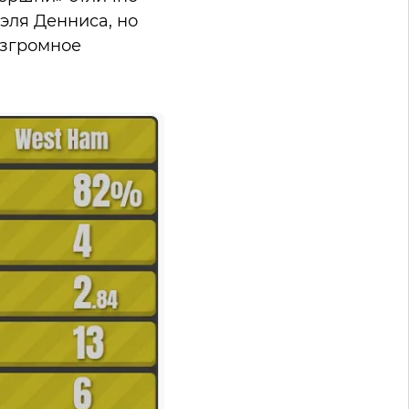
эля Денниса, но
азгромное