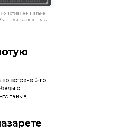
но активнее в атаке,
обогнали хозяев поля.
лотую
во встрече 3-го
обеды с
-го тайма.
лазарете