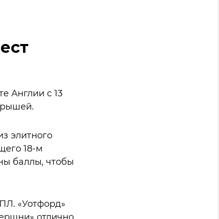
ест
е Англии с 13
грышей.
из элитного
щего 18-м
ны баллы, чтобы
ПЛ. «Уотфорд»
Шершни» отлично