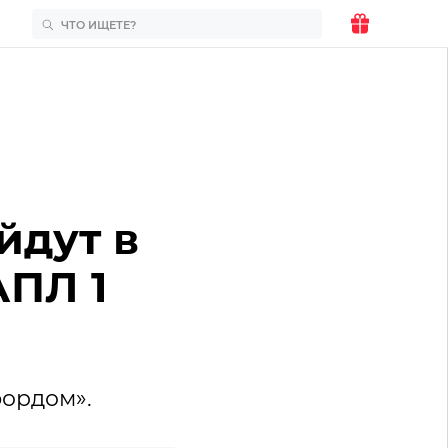
йдут в
АПЛ 1
фордом».