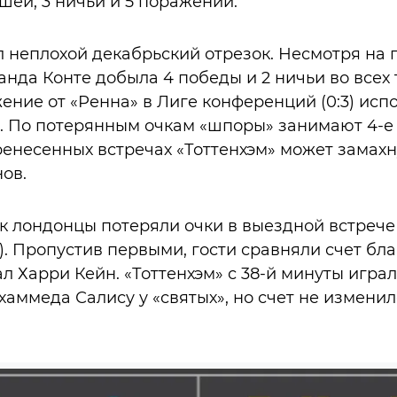
шей, 3 ничьи и 5 поражений.
л неплохой декабрьский отрезок. Несмотря на 
анда Конте добыла 4 победы и 2 ничьи во всех 
ение от «Ренна» в Лиге конференций (0:3) исп
. По потерянным очкам «шпоры» занимают 4-е 
ренесенных встречах «Тоттенхэм» может замахн
ов.
 лондонцы потеряли очки в выездной встрече
1). Пропустив первыми, гости сравняли счет бл
л Харри Кейн. «Тоттенхэм» с 38-й минуты игра
хаммеда Салису у «святых», но счет не измени