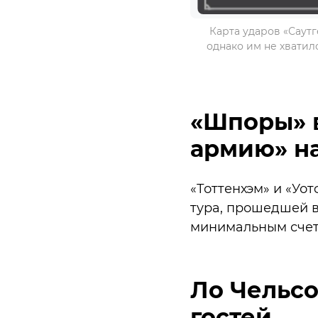
Карта ударов «Саутг
однако им не хватило
«Шпоры» в
армию» на
«Тоттенхэм» и «Уо
тура, прошедшей в
минимальным счетом
Ло Чельсо
гостей