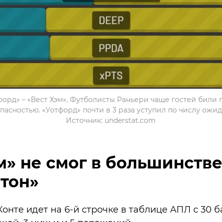
орд» – «Вест Хэм». Футболисты Раньери чаще гостей били по
асностью. «Уотфорд» почти в 3 раза уступил по числу ожидае
Источник: understat.com
м» не смог в большинств
тон»
нте идет на 6-й строчке в таблице АПЛ с 30 ба