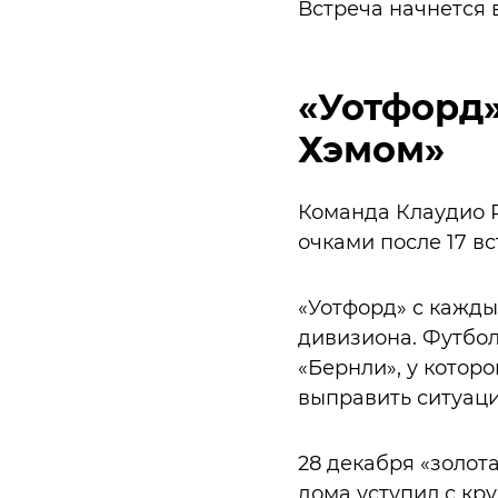
Встреча начнется 
«Уотфорд»
Хэмом»
Команда Клаудио Р
очками после 17 вс
«Уотфорд» с кажды
дивизиона. Футбол
«Бернли», у котор
выправить ситуаци
28 декабря «золот
дома уступил с кр