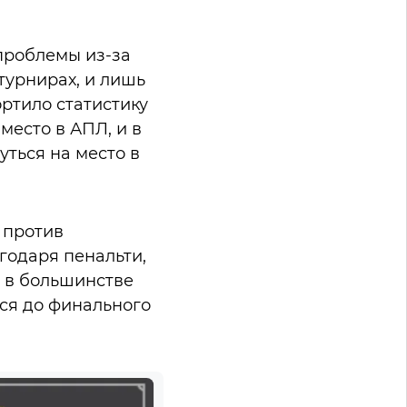
проблемы из-за
турнирах, и лишь
ортило статистику
место в АПЛ, и в
уться на место в
 против
агодаря пенальти,
л в большинстве
лся до финального