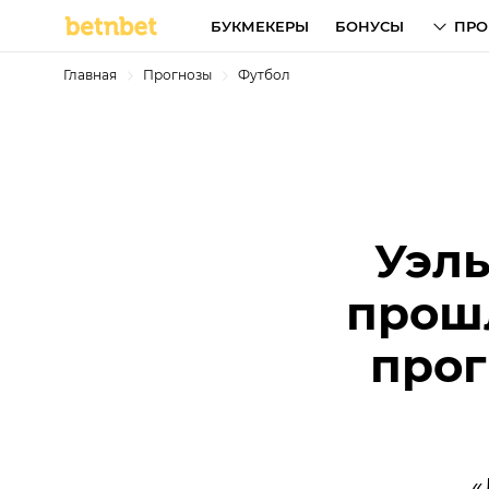
БУКМЕКЕРЫ
БОНУСЫ
ПРО
Главная
Прогнозы
Футбол
Уэль
прош
прог
«