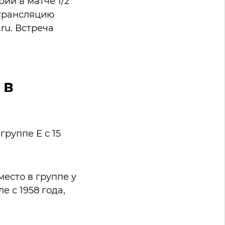
ии в матче 1/2
 трансляцию
.ru. Встреча
 в
руппе E с 15
место в группе у
 с 1958 года,