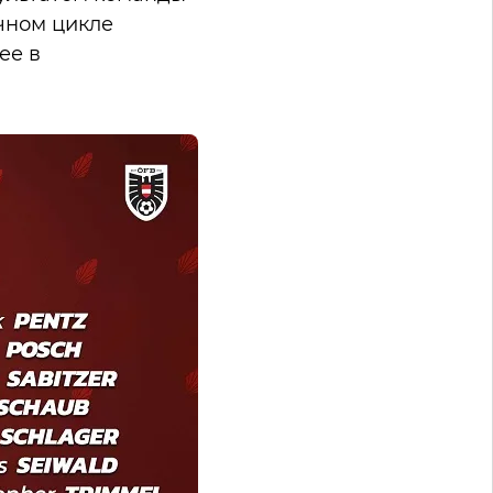
очном цикле
ее в