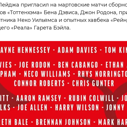
ейджа пригласил на мартовские матчи сборно
ов «Тоттенхэма» Бена Дэвиса, Джон Родона, п
тника Неко Уильямса и опытных хавбека «Рей
го «Реала» Гарета Бэйла.