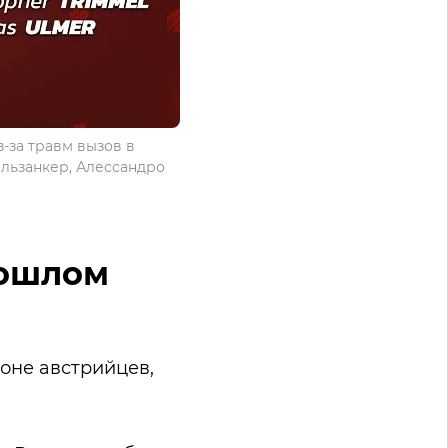
-за травм вызов в
льзанкер, Алессандро
рошлом
оне австрийцев,