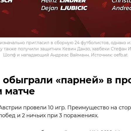
изначально пригласил в сборную 24 футболистов, однако из
 также получили защитник Кевин Данзо, хавбеки Стефан И
Шопф и нападающий Андреас Вайманн. Источник: oefb.at
 обыграли «парней» в п
 матче
Австрии провели 10 игр. Преимущество на стор
побед и 2 ничьих при 3 поражениях.