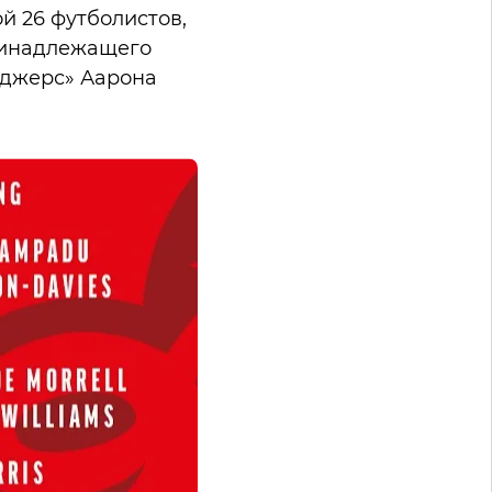
й 26 футболистов,
ринадлежащего
нджерс» Аарона