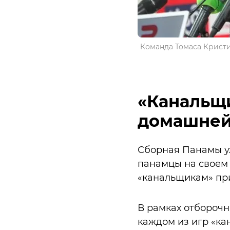
Команда Томаса Кристиа
«Канальщи
домашней
Сборная Панамы уж
панамцы на своем 
«канальщикам» при
В рамках отборочн
каждом из игр «ка