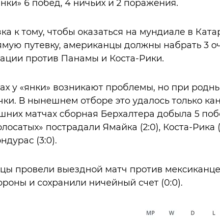
«янки» 6 побед, 4 ничьих и 2 поражения.
а к тому, чтобы оказаться на мундиале в Ката
мую путевку, американцы должны набрать 3 оч
ации против Панамы и Коста-Рики.
ах у «янки» возникают проблемы, но при родны
ки. В нынешнем отборе это удалось только канад
них матчах сборная Берхалтера добыла 5 поб
олосатых» пострадали Ямайка (2:0), Коста-Рика (2:
ндурас (3:0).
цы провели выездной матч против мексиканцев
ороны и сохранили ничейный счет (0:0).