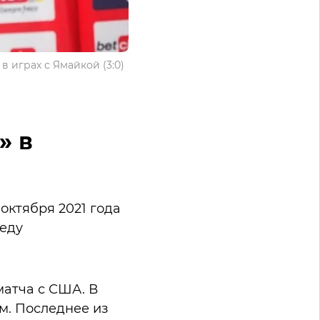
в играх с Ямайкой (3:0)
» в
октября 2021 года
беду
матча с США. В
м. Последнее из