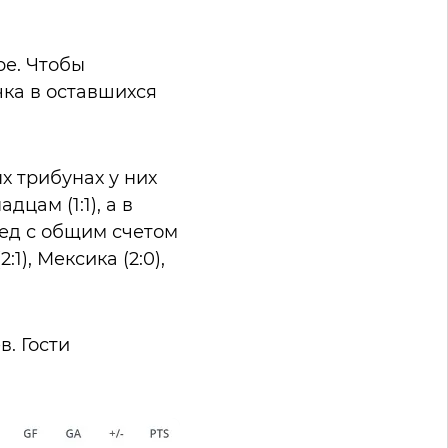
ре. Чтобы
ка в оставшихся
х трибунах у них
цам (1:1), а в
ед с общим счетом
1), Мексика (2:0),
. Гости