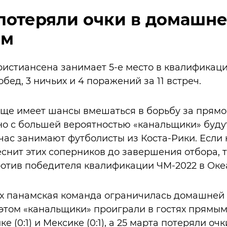
отеряли очки в домашне
ом
истиансена занимает 5-е место в квалификации
бед, 3 ничьих и 4 поражений за 11 встреч.
ще имеет шансы вмешаться в борьбу за прямо
но с большей вероятностью «канальщики» будут
йчас занимают футболисты из Коста-Рики. Если
снит этих соперников до завершения отбора, 
отив победителя квалификации ЧМ-2022 в Оке
ах панамская команда ограничилась домашней
и этом «канальщики» проиграли в гостях прямы
ке (0:1) и Мексике (0:1), а 25 марта потеряли о