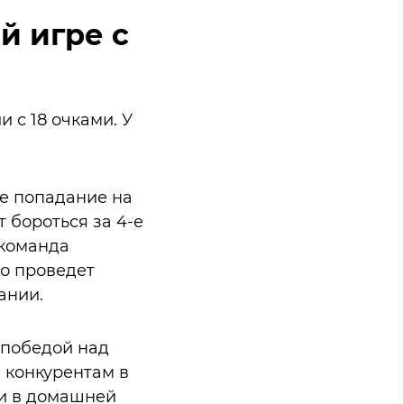
й игре с
 с 18 очками. У
е попадание на
 бороться за 4-е
 команда
то проведет
ании.
 победой над
м конкурентам в
чки в домашней