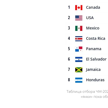
Таблица отбора ЧМ-20
«янки» пока об