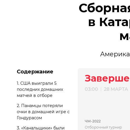
Сборна
в Кат
м
Америка
Содержание
Заверше
1. США выиграли 5
03:00
28 МАРТА
|
последних домашних
матчей в отборе
2. Панамцы потеряли
очки в домашней игре с
Гондурасом
ЧМ-2022
Отборочный турнир
3. «Канальщики» были