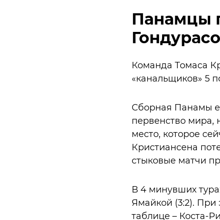
Панамцы п
Гондурас
Команда Томаса Кр
«канальщиков» 5 по
Сборная Панамы е
первенство мира, 
место, которое се
Кристиансена поте
стыковые матчи пр
В 4 минувших тур
Ямайкой (3:2). Пр
таблице – Коста-Ри