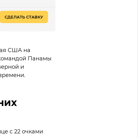
СДЕЛАТЬ СТАВКУ
ная США на
 командой Панамы
верной и
времени.
них
це с 22 очками