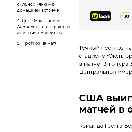
сильнее «янки» в
домашней встрече
1.93
4. Дест, Маккенни и
Ааронсон не сыграют за
«звездно-полосатых»
5. Прогноз на матч
Точный прогноз на
стадионе «Эксплор
в матче 13-го тура
Центральной Амери
США выиг
матчей в 
Команда Грегга Бе