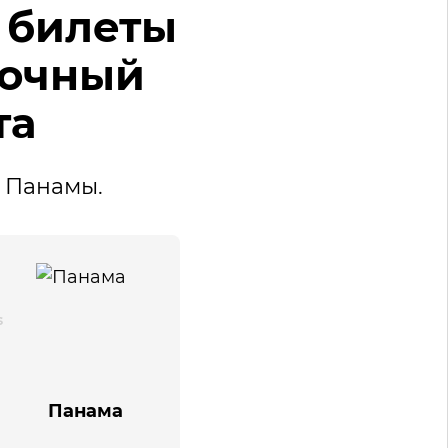
 билеты
рочный
та
 Панамы.
Панама