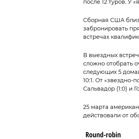
после 12 туров. У 
Сборная США близк
забронировать пря
встречах квалифик
В выездных встреч
сложно отобрать оч
следующих 5 домаш
10:1. От «звездно-п
Сальвадор (1:0) и Го
25 марта американ
действовали от об