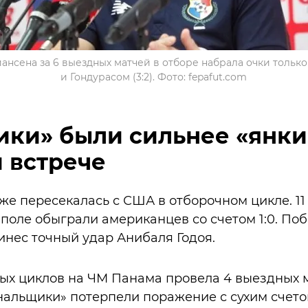
нсена за 6 выездных матчей в отборе набрала очки только 
и Гондурасом (3:2). Фото: fepafut.com
ки» были сильнее «янки
 встрече
е пересекалась с США в отборочном цикле. 11 
поле обыграли американцев со счетом 1:0. По
нес точный удар Анибаля Годоя.
ых циклов на ЧМ Панама провела 4 выездных 
нальщики» потерпели поражение с сухим счето